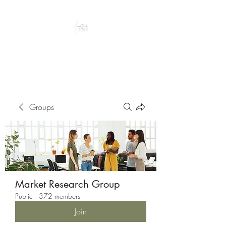
Peacefully enjoy the outdoors
Groups
Market Research Group
Public
·
372 members
Join