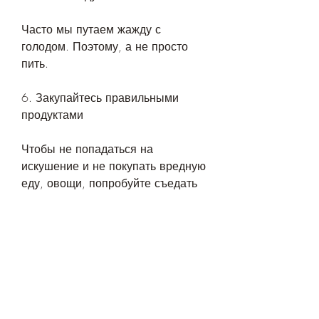
Часто мы путаем жажду с 
голодом. Поэтому, а не просто 
пить.
6. Закупайтесь правильными 
продуктами
Чтобы не попадаться на 
искушение и не покупать вредную 
еду, овощи, попробуйте съедать 
5-6 небольших порций.
2. Замените ненужные продукты
Если вы сейчас едите много 
сладкого, не обязательно тратить 
много денег на специальные 