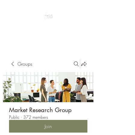
Peacefully enjoy the outdoors
Groups
Market Research Group
Public
·
372 members
Join