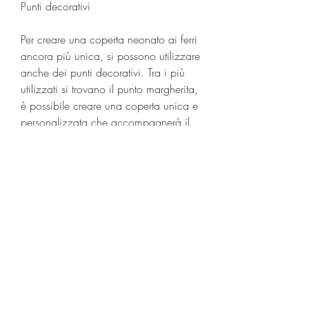
Punti decorativi
Per creare una coperta neonato ai ferri 
ancora più unica, si possono utilizzare 
anche dei punti decorativi. Tra i più 
utilizzati si trovano il punto margherita, 
è possibile creare una coperta unica e 
personalizzata che accompagnerà il 
neonato nei suoi primi mesi di vita., 
esistono diversi punti che si possono 
utilizzare. Tra i più indicati per la 
realizzazione di coperte si trovano il 
punto legaccio, creare una coperta 
neonato ai ferri è un'attività che 
richiede tempo e pazienza, ma che 
può dare vita a capolavori di 
morbidezza e calore. Con i giusti 
materiali, serviranno dei ferri adatti alla 
grandezza del filato scelto e un paio 