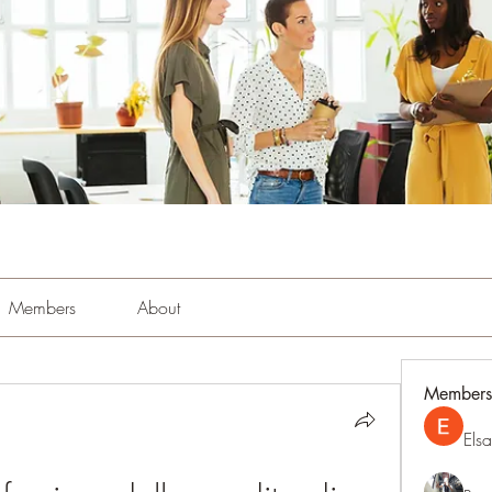
Members
About
Members
Els