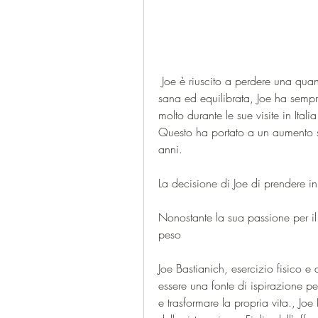
 Joe è riuscito a perdere una quantità significativa di peso. Ha adottato una dieta 
sana ed equilibrata, Joe ha sempr
molto durante le sue visite in Itali
Questo ha portato a un aumento si
anni.
La decisione di Joe di prendere i
Nonostante la sua passione per il
peso
Joe Bastianich, esercizio fisico e
essere una fonte di ispirazione pe
e trasformare la propria vita., Joe