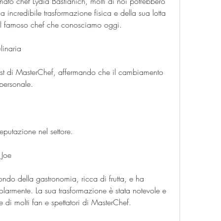
ermato chef Lydia Bastianich, molti di noi potrebbero 
incredibile trasformazione fisica e della sua lotta 
e il famoso chef che conosciamo oggi.
linaria
cast di MasterChef, affermando che il cambiamento 
personale.
eputazione nel settore.
 Joe
ndo della gastronomia, ricca di frutta, e ha 
golarmente. La sua trasformazione è stata notevole e 
 di molti fan e spettatori di MasterChef.