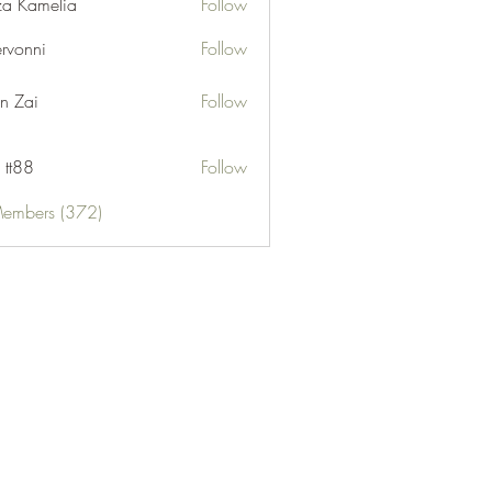
za Kamelia
Follow
ervonni
Follow
ni
n Zai
Follow
 tt88
Follow
Members (372)