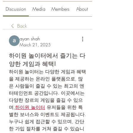
Discussion
Media
Members
About
Back
ayan shah
March 21, 2025
하이원 놀이터에서 즐기는 다
양한 게임과 혜택!
하이원 놀이터는 다양한 게임과 혜택
을 제공하는 온라인 플랫폼으로, 많
은 사람들이 즐길 수 있는 최고의 엔
터테인먼트 공간입니다. 이곳에서는 
다양한 장르의 게임을 즐길 수 있으
며,
하이원 놀이터
 유저들을 위한 특
별한 보너스와 이벤트도 제공됩니다. 
누구나 쉽게 접근할 수 있으며, 간단
한 가입 절차를 거쳐 즐길 수 있습니