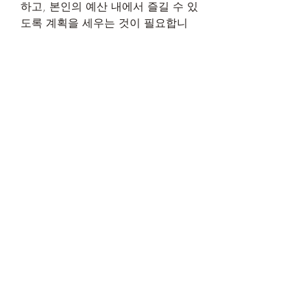
하고, 본인의 예산 내에서 즐길 수 있
도록 계획을 세우는 것이 필요합니
다.
3. 보너스 이용 조건 확인
보너스를 사용할 때는 반드시 이용 
조건을 확인해야 합니다. 보너스 금
액을 출금하기 위해 필요한 베팅 요
건이 있을 수 있으므로, 사전에 이를 
숙지하는 것이 좋습니다.
결론
하이원 놀이터는 다양한 게임과 풍성
한 혜택을 제공하는 최고의 온라인 
엔터테인먼트 공간입니다. 슬롯, 카
드 게임, 스포츠 베팅, 라이브 카지노 
등 다양한 게임을 즐길 수 있으며, 신
규 가입 보너스, 입금 보너스, 캐시백 
등 다양한 혜택도 받을 수 있습니다. 
그러나 안전한 이용과 책임감 있는 