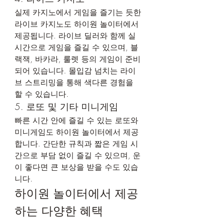
실제 카지노에서 게임을 즐기는 듯한 
라이브 카지노도 하이원 놀이터에서 
제공됩니다. 라이브 딜러와 함께 실
시간으로 게임을 즐길 수 있으며, 블
랙잭, 바카라, 룰렛 등의 게임이 준비
되어 있습니다. 몰입감 넘치는 라이
브 스트리밍을 통해 색다른 경험을 
할 수 있습니다.
5. 로또 및 기타 미니게임
빠른 시간 안에 즐길 수 있는 로또와 
미니게임도 하이원 놀이터에서 제공
합니다. 간단한 규칙과 짧은 게임 시
간으로 부담 없이 즐길 수 있으며, 운
이 좋다면 큰 보상을 받을 수도 있습
니다.
하이원 놀이터에서 제공
하는 다양한 혜택