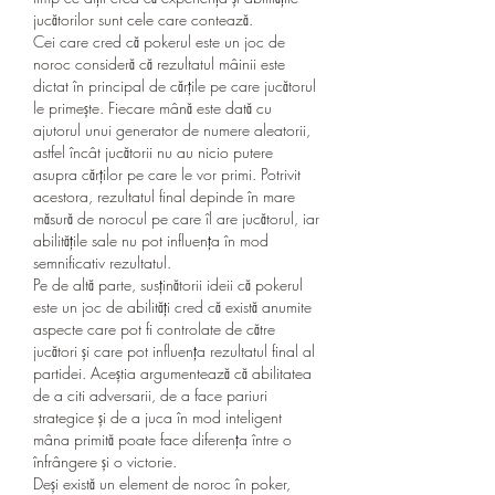
jucătorilor sunt cele care contează.
Cei care cred că pokerul este un joc de 
noroc consideră că rezultatul mâinii este 
dictat în principal de cărțile pe care jucătorul 
le primește. Fiecare mână este dată cu 
ajutorul unui generator de numere aleatorii, 
astfel încât jucătorii nu au nicio putere 
asupra cărților pe care le vor primi. Potrivit 
acestora, rezultatul final depinde în mare 
măsură de norocul pe care îl are jucătorul, iar 
abilitățile sale nu pot influența în mod 
semnificativ rezultatul.
Pe de altă parte, susținătorii ideii că pokerul 
este un joc de abilități cred că există anumite 
aspecte care pot fi controlate de către 
jucători și care pot influența rezultatul final al 
partidei. Aceștia argumentează că abilitatea 
de a citi adversarii, de a face pariuri 
strategice și de a juca în mod inteligent 
mâna primită poate face diferența între o 
înfrângere și o victorie.
Deși există un element de noroc în poker, 