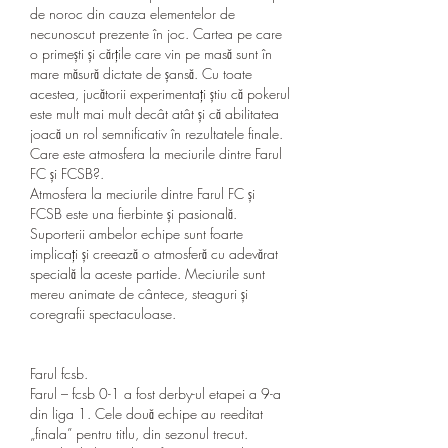
de noroc din cauza elementelor de 
necunoscut prezente în joc. Cartea pe care 
o primești și cărțile care vin pe masă sunt în 
mare măsură dictate de șansă. Cu toate 
acestea, jucătorii experimentați știu că pokerul 
este mult mai mult decât atât și că abilitatea 
joacă un rol semnificativ în rezultatele finale.
Care este atmosfera la meciurile dintre Farul 
FC și FCSB?.
Atmosfera la meciurile dintre Farul FC și 
FCSB este una fierbinte și pasională. 
Suporterii ambelor echipe sunt foarte 
implicați și creează o atmosferă cu adevărat 
specială la aceste partide. Meciurile sunt 
mereu animate de cântece, steaguri și 
coregrafii spectaculoase.
Farul fcsb.
Farul – fcsb 0-1 a fost derby-ul etapei a 9-a 
din liga 1. Cele două echipe au reeditat 
„finala” pentru titlu, din sezonul trecut. 