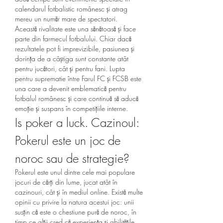
calendarul fotbalistic românesc și atrag 
mereu un număr mare de spectatori.
Această rivalitate este una sănătoasă și face 
parte din farmecul fotbalului. Chiar dacă 
rezultatele pot fi imprevizibile, pasiunea și 
dorința de a câștiga sunt constante atât 
pentru jucători, cât și pentru fani. Lupta 
pentru suprematie între Farul FC și FCSB este 
una care a devenit emblematică pentru 
fotbalul românesc și care continuă să aducă 
emoție și suspans în competițiile interne.
Is poker a luck. Cazinoul: 
Pokerul este un joc de 
noroc sau de strategie?
Pokerul este unul dintre cele mai populare 
jocuri de cărți din lume, jucat atât în 
cazinouri, cât și în mediul online. Există multe 
opinii cu privire la natura acestui joc: unii 
susțin că este o chestiune pură de noroc, în 
timp ce alții cred că experiența și abilitățile 