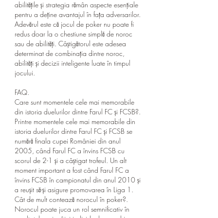
abilitățile și strategia rămân aspecte esențiale 
pentru a deține avantajul în fața adversarilor. 
Adevărul este că jocul de poker nu poate fi 
redus doar la o chestiune simplă de noroc 
sau de abilități. Câștigătorul este adesea 
determinat de combinația dintre noroc, 
abilități și decizii inteligente luate în timpul 
jocului.
FAQ.
Care sunt momentele cele mai memorabile 
din istoria duelurilor dintre Farul FC și FCSB?.
Printre momentele cele mai memorabile din 
istoria duelurilor dintre Farul FC și FCSB se 
numără finala cupei României din anul 
2005, când Farul FC a învins FCSB cu 
scorul de 2-1 și a câștigat trofeul. Un alt 
moment important a fost când Farul FC a 
învins FCSB în campionatul din anul 2010 și 
a reușit să-și asigure promovarea în Liga 1.
Cât de mult contează norocul în poker?.
Norocul poate juca un rol semnificativ în 