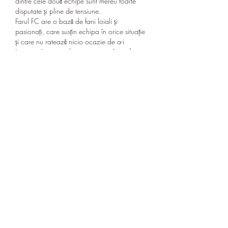
dintre cele două echipe sunt mereu foarte 
disputate și pline de tensiune.
Farul FC are o bază de fani loiali și 
pasionați, care susțin echipa în orice situație 
și care nu ratează nicio ocazie de a-i 
încuraja în meciurile importante. Atmosfera 
din tribune este de fiecare dată incendiară, 
iar rivalitatea cu FCSB adaugă o doză 
suplimentară de pasiune și tensiune în aceste 
meciuri.
În trecut, Farul FC a avut parte de rezultate 
remarcabile, reușind să câștige Cupa 
României în sezonul 1973-1974. Echipa a 
mai jucat de-a lungul timpului în cupele 
europene, reușind să obțină rezultate notabile 
împotriva unor echipe puternice. Aceste 
performanțe au contribuit la creșterea 
prestigiul clubului și la consolidarea rivalității 
cu FCSB.
Rivalitatea aprinsă dintre Farul FC și FCSB 
este una care alimentează pasiunea și 
interesul pentru fotbal în România. Meciurile 
dintre cele două echipe atrag mereu un 