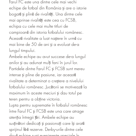
Farul FC este una dintre cele mai vechi 
echipe de fotbal din România și are o istorie 
bogată și plină de rivalități. Una dintre cele 
mai aprinse rivalități este cea cu FCSB, 
echipa cu cele mai multe titluri de 
campioană din istoria fotbalului românesc. 
Această rivalitate a luat naștere în urmă cu 
mai bine de 50 de ani și a evoluat de-a 
lungul timpului.
Ambele echipe au avut succese de-a lungul 
anilor și au adunat mulți fani în jurul lor. 
Partidele dintre Farul FC și FCSB sunt mereu 
intense și pline de pasiune, iar această 
rivalitate a determinat o creștere a nivelului 
fotbalului românesc. Jucătorii se motivează la 
maximum în aceste meciuri și dau totul pe 
teren pentru a obține victoria.
Lupta pentru suprematie în fotbalul românesc 
între Farul FC și FCSB este una care atrage 
atenția întregii țări. Ambele echipe au 
susținători dedicați și pasionați care își arată 
sprijinul fără rezerve. Derby-urile dintre cele 
două echipe sunt evenimente speciale în 