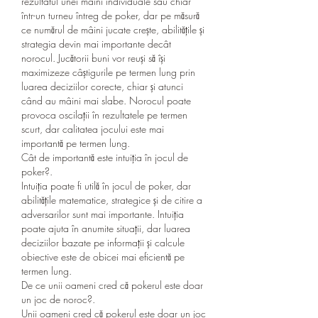
rezultatul unei mâini individuale sau chiar 
într-un turneu întreg de poker, dar pe măsură 
ce numărul de mâini jucate crește, abilitățile și 
strategia devin mai importante decât 
norocul. Jucătorii buni vor reuși să își 
maximizeze câștigurile pe termen lung prin 
luarea deciziilor corecte, chiar și atunci 
când au mâini mai slabe. Norocul poate 
provoca oscilații în rezultatele pe termen 
scurt, dar calitatea jocului este mai 
importantă pe termen lung.
Cât de importantă este intuiția în jocul de 
poker?.
Intuiția poate fi utilă în jocul de poker, dar 
abilitățile matematice, strategice și de citire a 
adversarilor sunt mai importante. Intuiția 
poate ajuta în anumite situații, dar luarea 
deciziilor bazate pe informații și calcule 
obiective este de obicei mai eficientă pe 
termen lung.
De ce unii oameni cred că pokerul este doar 
un joc de noroc?.
Unii oameni cred că pokerul este doar un joc 