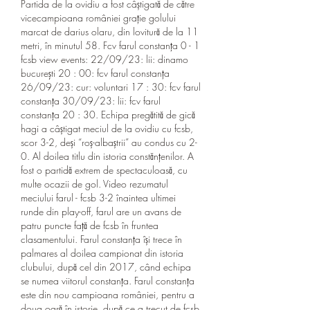
Partida de la ovidiu a fost câștigată de către 
vicecampioana româniei grație golului 
marcat de darius olaru, din lovitură de la 11 
metri, în minutul 58. Fcv farul constanţa 0 - 1 
fcsb view events: 22/09/23: lii: dinamo 
bucureşti 20 : 00: fcv farul constanţa 
26/09/23: cur: voluntari 17 : 30: fcv farul 
constanţa 30/09/23: lii: fcv farul 
constanţa 20 : 30. Echipa pregătită de gică 
hagi a câștigat meciul de la ovidiu cu fcsb, 
scor 3-2, deși “roș-albaștrii” au condus cu 2-
0. Al doilea titlu din istoria constănțenilor. A 
fost o partidă extrem de spectaculoasă, cu 
multe ocazii de gol. Video rezumatul 
meciului farul - fcsb 3-2 înaintea ultimei 
runde din play-off, farul are un avans de 
patru puncte față de fcsb în fruntea 
clasamentului. Farul constanța își trece în 
palmares al doilea campionat din istoria 
clubului, după cel din 2017, când echipa 
se numea viitorul constanța. Farul constanța 
este din nou campioana româniei, pentru a 
doua oară în istorie, după ce a trecut de fcsb 