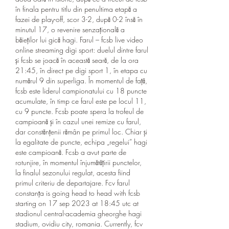
în finala pentru titlu din penultima etapă a 
fazei de play-off, scor 3-2, după 0-2 însă în 
minutul 17, o revenire senzațională a 
băieților lui gică hagi. Farul – fcsb live video 
online streaming digi sport: duelul dintre farul 
și fcsb se joacă în această seară, de la ora 
21:45, în direct pe digi sport 1, în etapa cu 
numărul 9 din superliga. În momentul de față, 
fcsb este liderul campionatului cu 18 puncte 
acumulate, în timp ce farul este pe locul 11, 
cu 9 puncte. Fcsb poate spera la trofeul de 
campioană şi în cazul unei remize cu farul, 
dar constănţenii rămân pe primul loc. Chiar şi 
la egalitate de puncte, echipa „regelui” hagi 
este campioană. Fcsb a avut parte de 
rotunjire, în momentul înjumătățirii punctelor, 
la finalul sezonului regulat, acesta fiind 
primul criteriu de departajare. Fcv farul 
constanța is going head to head with fcsb 
starting on 17 sep 2023 at 18:45 utc at 
stadionul central-academia gheorghe hagi 
stadium, ovidiu city, romania. Currently, fcv 