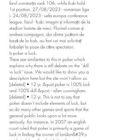
farul constanța rank 10th, while fcsb hold 
1st position. 27/08/2023 - romanian liga 
i. 24/08/2023 - uefa europa conference 
league. Farul - fcsb: imagini și informații de la 
stadion înainte de meci. Florinel coman și 
andrea compagno, doi dintre jucătorii de 
bază de la fcsb, au fost cei mai solicitați 
fotbaliști la poze de către spectatori. 
Is poker a luck.
There are similarities to this in poker which 
explains why there is still debate on the “skill 
vs luck” issue. We would like to show you a 
description here but the site won’t allow us. 
[deleted] • 12 yr. &quot;poker is 100% luck 
and 100% skill &quot; - allen cunningham. 
[deleted] • 12 yr. This is not to say that 
poker doesn’t include elements of luck, but 
so do many other games and sports that the 
general public looks upon a lot more 
seriously. For instance, in 2007 an english 
court ruled that poker is primarily a game of 
luck in finding the owner of london&#39;s 