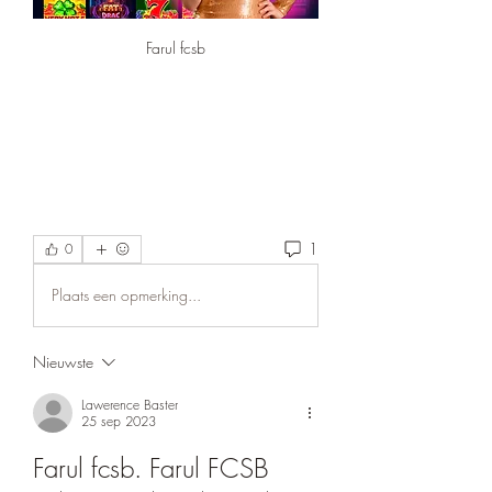
Farul fcsb
1
0
Plaats een opmerking...
Nieuwste
Lawerence Baster
25 sep 2023
Farul fcsb. Farul FCSB