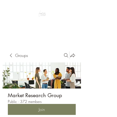
Peacefully enjoy the outdoors
Groups
Market Research Group
Public
·
372 members
Join