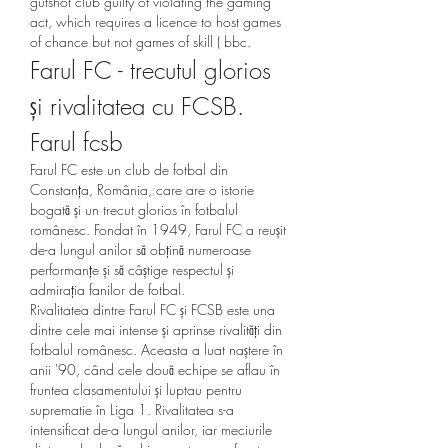
gutshot club guilty of violating the gaming 
act, which requires a licence to host games 
of chance but not games of skill ( bbc. 
Farul FC - trecutul glorios 
și rivalitatea cu FCSB. 
Farul fcsb
Farul FC este un club de fotbal din 
Constanța, România, care are o istorie 
bogată și un trecut glorios în fotbalul 
românesc. Fondat în 1949, Farul FC a reușit 
de-a lungul anilor să obțină numeroase 
performanțe și să câștige respectul și 
admirația fanilor de fotbal.
Rivalitatea dintre Farul FC și FCSB este una 
dintre cele mai intense și aprinse rivalități din 
fotbalul românesc. Aceasta a luat naștere în 
anii '90, când cele două echipe se aflau în 
fruntea clasamentului și luptau pentru 
suprematie în Liga 1. Rivalitatea s-a 
intensificat de-a lungul anilor, iar meciurile 