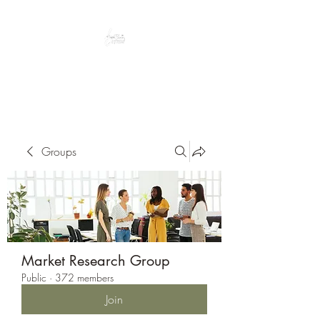
Peacefully enjoy the outdoors
Groups
Market Research Group
Public
·
372 members
Join