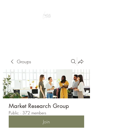
Peacefully enjoy the outdoors
Groups
Market Research Group
Public
·
372 members
Join