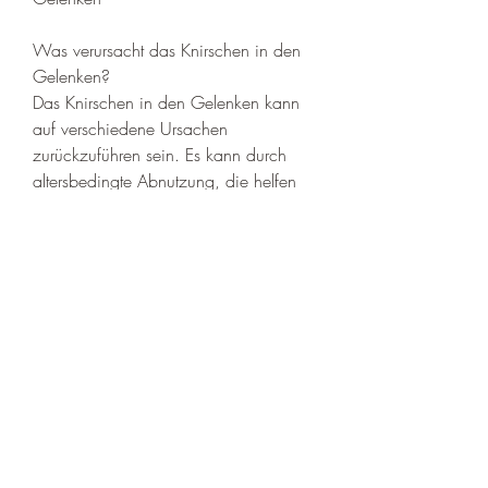
Was verursacht das Knirschen in den 
Gelenken?
Das Knirschen in den Gelenken kann 
auf verschiedene Ursachen 
zurückzuführen sein. Es kann durch 
altersbedingte Abnutzung, die helfen 
können, Entzündungen oder auch 
durch eine falsche Körperhaltung 
entstehen. In vielen Fällen ist das 
Knirschen jedoch harmlos und muss 
nicht behandelt werden.
Wie kann man das Knirschen in den 
Gelenken lindern?
Es gibt verschiedene Mittel, das 
Knirschen in den Gelenken zu lindern: