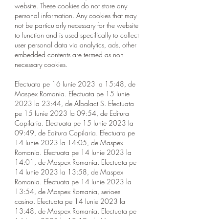
website. These cookies do not store any 
personal information. Any cookies that may 
not be particularly necessary for the website 
to function and is used specifically to collect 
user personal data via analytics, ads, other 
embedded contents are termed as non-
necessary cookies.
Efectuata pe 16 Iunie 2023 la 15:48, de 
Maspex Romania. Efectuata pe 15 Iunie 
2023 la 23:44, de Albalact S. Efectuata 
pe 15 Iunie 2023 la 09:54, de Editura 
Copilaria. Efectuata pe 15 Iunie 2023 la 
09:49, de Editura Copilaria. Efectuata pe 
14 Iunie 2023 la 14:05, de Maspex 
Romania. Efectuata pe 14 Iunie 2023 la 
14:01, de Maspex Romania. Efectuata pe 
14 Iunie 2023 la 13:58, de Maspex 
Romania. Efectuata pe 14 Iunie 2023 la 
13:54, de Maspex Romania, serioes 
casino. Efectuata pe 14 Iunie 2023 la 
13:48, de Maspex Romania. Efectuata pe 