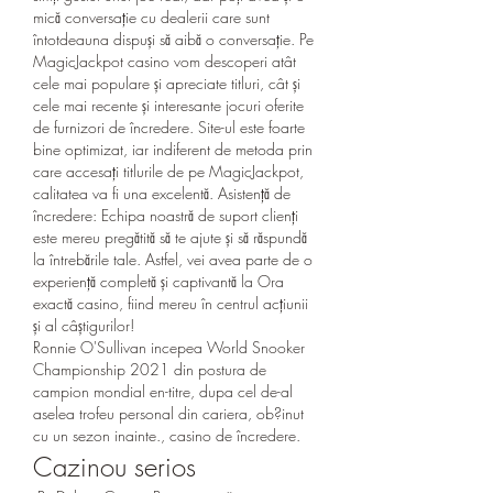
mică conversație cu dealerii care sunt 
întotdeauna dispuși să aibă o conversație. Pe 
MagicJackpot casino vom descoperi atât 
cele mai populare și apreciate titluri, cât și 
cele mai recente și interesante jocuri oferite 
de furnizori de încredere. Site-ul este foarte 
bine optimizat, iar indiferent de metoda prin 
care accesați titlurile de pe MagicJackpot, 
calitatea va fi una excelentă. Asistență de 
încredere: Echipa noastră de suport clienți 
este mereu pregătită să te ajute și să răspundă 
la întrebările tale. Astfel, vei avea parte de o 
experiență completă și captivantă la Ora 
exactă casino, fiind mereu în centrul acțiunii 
și al câștigurilor! 
Ronnie O'Sullivan incepea World Snooker 
Championship 2021 din postura de 
campion mondial en-titre, dupa cel de-al 
aselea trofeu personal din cariera, ob?inut 
cu un sezon inainte., casino de încredere.
Cazinou serios