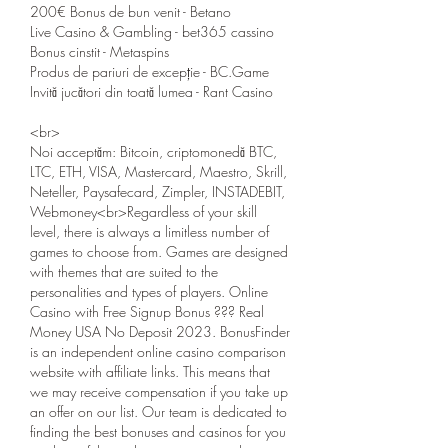
200€ Bonus de bun venit - Betano
Live Casino & Gambling - bet365 cassino
Bonus cinstit - Metaspins
Produs de pariuri de excepție - BC.Game
Invită jucători din toată lumea - Rant Casino
<br>
Noi acceptăm: Bitcoin, criptomonedă BTC, 
LTC, ETH, VISA, Mastercard, Maestro, Skrill, 
Neteller, Paysafecard, Zimpler, INSTADEBIT, 
Webmoney<br>Regardless of your skill 
level, there is always a limitless number of 
games to choose from. Games are designed 
with themes that are suited to the 
personalities and types of players. Online 
Casino with Free Signup Bonus ??? Real 
Money USA No Deposit 2023. BonusFinder 
is an independent online casino comparison 
website with affiliate links. This means that 
we may receive compensation if you take up 
an offer on our list. Our team is dedicated to 
finding the best bonuses and casinos for you 