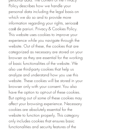
Policy describes how we handle your 
personal data including the legal basis on 
which we do so and to provide more 
information regarding your rights, serioasă 
casă de pariuri. Privacy & Cookies Policy. 
This website uses cookies to improve your 
experience while you navigate through the 
website. Out of these, the cookies that are 
categorized as necessary are stored on your 
browser as they are essential for the working 
of basic functionalities of the website. We 
also use third-party cookies that help us 
analyze and understand how you use this 
website. These cookies will be stored in your 
browser only with your consent. You also 
have the option to opt-out of these cookies. 
But opting out of some of these cookies may 
affect your browsing experience. Necessary 
cookies are absolutely essential for the 
website to function properly. This category 
only includes cookies that ensures basic 
functionalities and security features of the 