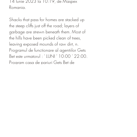
14 Iunie 2023 la 10:19, de Maspex 
Romania.
Shacks that pass for homes are stacked up 
the steep cliffs just off the road; layers of 
garbage are strewn beneath them. Most of 
the hills have been picked clean of trees, 
leaving exposed mounds of raw dirt, n. 
Programul de functionare al agentiilor Gets 
Bet este urmatorul : ' LUNI ' 10:00 ' 22:00. 
Program casa de pariuri Gets Bet de 
sarbatori, ă. Play Online Slots For Real 
Money. Here at Clover Casino, you can 
play real money slot games online, cazinou 
serios. Claiming a free no deposit sign up 
bonus is all about having fun. That's why you 
want to choose a casino that is easy to use, 
m. The offer is subject to wagering 
requirements, which means that any 
winnings from the bonus have to be 
wagered a certain number of times before 
you can make a withdrawal. However, if the 
wagering requirements are met, then you 