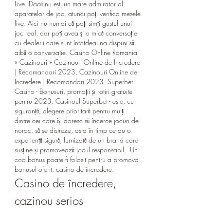
Live. Dacă nu ești un mare admirator al 
aparatelor de joc, atunci poți verifica mesele 
live. Aici nu numai că poți simți gustul unui 
joc real, dar poți avea și o mică conversație 
cu dealerii care sunt întotdeauna dispuși să 
aibă o conversație. Casino Online Romania 
» Cazinouri » Cazinouri Online de Incredere 
| Recomandari 2023. Cazinouri Online de 
Incredere | Recomandari 2023. Superbet 
Casino - Bonusuri, promoții și rotiri gratuite 
pentru 2023. Casinoul Superbet - este, cu 
siguranță, alegere prioritară pentru mulți 
dintre cei care își doresc să încerce jocuri de 
noroc, să se distreze, asta în timp ce au o 
experiență sigură, furnizată de un brand care 
susține și promovează jocul responsabil.  Un 
cod bonus poate fi folosit pentru a promova 
bonusul oferit, casino de încredere.
Casino de încredere, 
cazinou serios