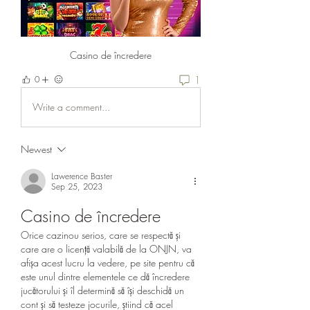
Casino de încredere
1
0
Write a comment...
Newest
Lawerence Baster
Sep 25, 2023
Casino de încredere
Orice cazinou serios, care se respectă și 
care are o licență valabilă de la ONJN, va 
afișa acest lucru la vedere, pe site pentru că 
este unul dintre elementele ce dă încredere 
jucătorului și îl determină să își deschidă un 
cont și să testeze jocurile, știind că acel 