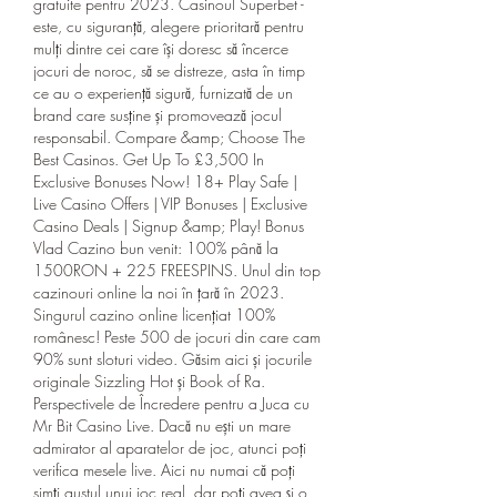
gratuite pentru 2023. Casinoul Superbet - 
este, cu siguranță, alegere prioritară pentru 
mulți dintre cei care își doresc să încerce 
jocuri de noroc, să se distreze, asta în timp 
ce au o experiență sigură, furnizată de un 
brand care susține și promovează jocul 
responsabil. Compare &amp; Choose The 
Best Casinos. Get Up To £3,500 In 
Exclusive Bonuses Now! 18+ Play Safe | 
Live Casino Offers | VIP Bonuses | Exclusive 
Casino Deals | Signup &amp; Play! Bonus 
Vlad Cazino bun venit: 100% până la 
1500RON + 225 FREESPINS. Unul din top 
cazinouri online la noi în țară în 2023. 
Singurul cazino online licențiat 100% 
românesc! Peste 500 de jocuri din care cam 
90% sunt sloturi video. Găsim aici și jocurile 
originale Sizzling Hot și Book of Ra. 
Perspectivele de Încredere pentru a Juca cu 
Mr Bit Casino Live. Dacă nu ești un mare 
admirator al aparatelor de joc, atunci poți 
verifica mesele live. Aici nu numai că poți 
simți gustul unui joc real, dar poți avea și o 