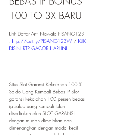
BEBAS IP BONUS 
100 TO 3X BARU​
Link Daftar Anti Nawala PISANG123 
: 
http://cutt.ly/PISANG123W
 / 
KLIK 
DISINI RTP GACOR HARI INI
Situs Slot Garansi Kekalahan 100 % 
Saldo Uang Kembali Bebas IP Slot 
garansi kekalahan 100 persen bebas 
ip saldo uang kembali telah 
disediakan oleh SLOT GARANSI 
dengan mudah dimainkan dan 
dimenangkan dengan modal kecil 