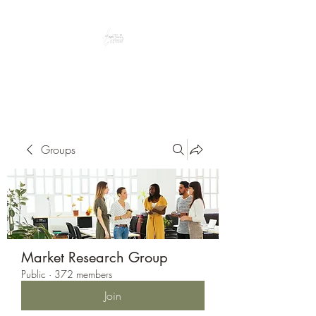
Peacefully enjoy the outdoors
Groups
Market Research Group
Public
·
372 members
Join