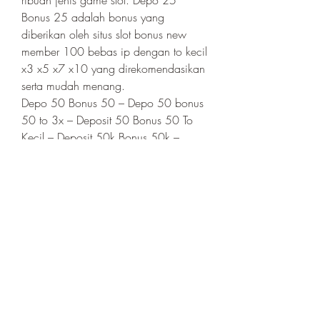
ribuan jenis game slot. Depo 25 
Bonus 25 adalah bonus yang 
diberikan oleh situs slot bonus new 
member 100 bebas ip dengan to kecil 
x3 x5 x7 x10 yang direkomendasikan 
serta mudah menang.
Depo 50 Bonus 50 – Depo 50 bonus 
50 to 3x – Deposit 50 Bonus 50 To 
Kecil – Deposit 50k Bonus 50k – 
Deposit 50 Bonus 50 – Depo 20 
Bonus 20 To 3x – Depo 20 Bonus 20 
To 5x – Depo 20 Bonus 30 TO Kecil 
– Depo 25 Bonus 25 To 3x – Depo 
25 Bonus 25 Tanpa To – Depo 25 
Bonus 25 – Depo 25 Bonus 35 To 5x 
– Bonus New member 100% Slot.. 
Game – Bonus new member bebas 
buyspin – Slot.. Bonus 100 to 3x – 
Slot.. Bonus 100 to kecil – Slot.. 