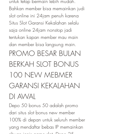
untuk tetap bermain lebih mudah. 
Bahkan member bisa memainkan judi 
slot online ini 24jam penuh karena 
Situs Slot Garansi Kekalahan selalu 
saja online 24jam nonstop jadi 
tentukan kapan member mau main 
dan member bisa langsung main.
PROMO BESAR BULAN 
BERKAH SLOT BONUS 
100 NEW MEBMER 
GARANSI KEKALAHAN 
DI AWAL​
Depo 50 bonus 50 adalah promo 
dari situs slot bonus new member 
100% di depan untuk seluruh member 
yang mendaftar bebas IP memainkan 