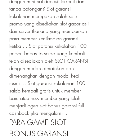
dengan minimal deposit terkecil dan 
tanpa potongan? Slot garansi 
kekalahan merupakan salah satu 
promo yang disediakan slot gacor asli 
dari server thailand yang memberikan 
para member kenikmatan garansi 
ketika ... Slot garansi kekalahan 100 
persen bebas ip saldo uang kembali 
telah disediakan oleh SLOT GARANSI 
dengan mudah dimainkan dan 
dimenangkan dengan modal kecil 
resmi ... Slot garansi kekalahan 100 
saldo kembali gratis untuk member 
baru atau new member yang telah 
menjadi agen slot bonus garansi full 
cashback jika mengalami ...
PARA GAME SLOT 
BONUS GARANSI 