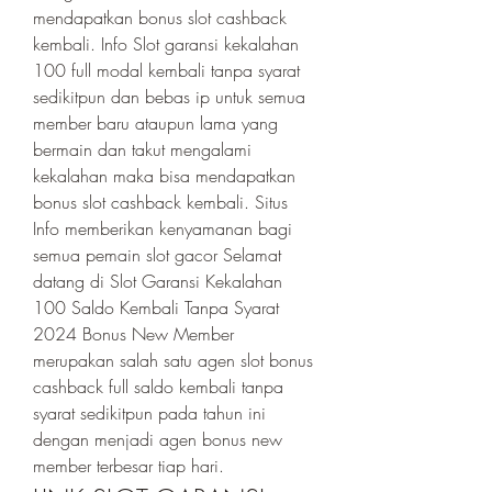
mendapatkan bonus slot cashback 
kembali. Info Slot garansi kekalahan 
100 full modal kembali tanpa syarat 
sedikitpun dan bebas ip untuk semua 
member baru ataupun lama yang 
bermain dan takut mengalami 
kekalahan maka bisa mendapatkan 
bonus slot cashback kembali. Situs 
Info memberikan kenyamanan bagi 
semua pemain slot gacor Selamat 
datang di Slot Garansi Kekalahan 
100 Saldo Kembali Tanpa Syarat 
2024 Bonus New Member 
merupakan salah satu agen slot bonus 
cashback full saldo kembali tanpa 
syarat sedikitpun pada tahun ini 
dengan menjadi agen bonus new 
member terbesar tiap hari.