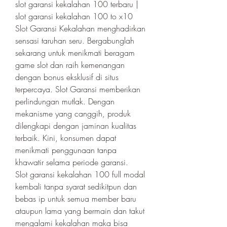
slot garansi kekalahan 100 terbaru | 
slot garansi kekalahan 100 to x10 
Slot Garansi Kekalahan menghadirkan 
sensasi taruhan seru. Bergabunglah 
sekarang untuk menikmati beragam 
game slot dan raih kemenangan 
dengan bonus eksklusif di situs 
terpercaya. Slot Garansi memberikan 
perlindungan mutlak. Dengan 
mekanisme yang canggih, produk 
dilengkapi dengan jaminan kualitas 
terbaik. Kini, konsumen dapat 
menikmati penggunaan tanpa 
khawatir selama periode garansi.
Slot garansi kekalahan 100 full modal 
kembali tanpa syarat sedikitpun dan 
bebas ip untuk semua member baru 
ataupun lama yang bermain dan takut 
mengalami kekalahan maka bisa 