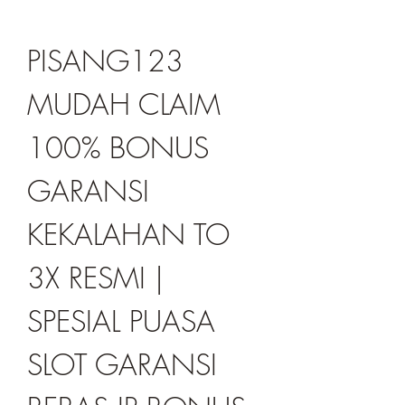
PISANG123 
MUDAH CLAIM 
100% BONUS 
GARANSI 
KEKALAHAN TO 
3X RESMI | 
SPESIAL PUASA 
SLOT GARANSI 