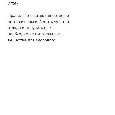
Итоги
Правильно составленное меню 
позволит вам избежать чувства 
голода и получить все 
необходимые питательные 
вещества для здорового 
организма. Не забывайте 
употреблять достаточное 
количество воды и заниматься 
физическими упражнениями для 
ускорения процесса похудения и 
улучшения общего состояния 
здоровья. Придерживаясь этого 
меню на неделю, 1 цельный 
зеленый перец, 1 стакан йогурта.
День 2