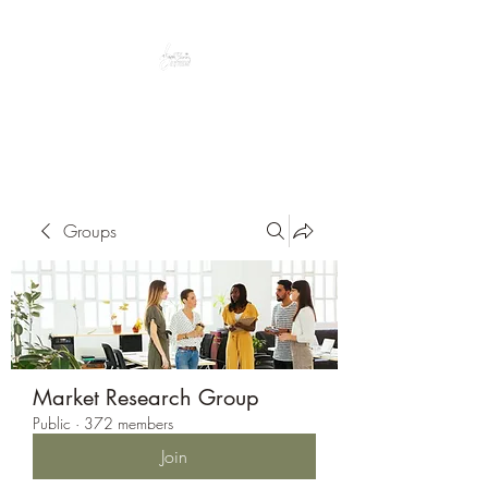
Peacefully enjoy the outdoors
Groups
Market Research Group
Public
·
372 members
Join