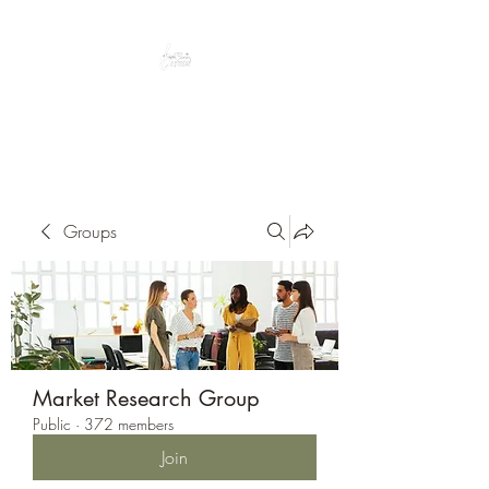
Peacefully enjoy the outdoors
Groups
Market Research Group
Public
·
372 members
Join