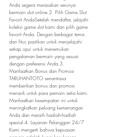
Anda segera merasakan serunya 
bermain slot online.2. Pilih Game Slot 
Favorit Anda​Setelah mendaftar, jelajahi 
koleksi game slot kami dan pilih game 
favorit Anda. Dengan berbagai tema 
dan fitur, pastikan untuk menjelajahi 
setiap opsi untuk menemukan 
pengalaman bermain yang sesuai 
dengan preferensi Anda.3. 
Manfaatkan Bonus dan Promosi​
TARUHANTOTO senantiasa 
memberikan bonus dan promosi 
menarik untuk para pemain setia kami. 
Manfaatkan kesempatan ini untuk 
meningkatkan peluang kemenangan 
Anda dan meraih hadiah-hadiah 
spesial.4. Layanan Pelanggan 24/7​
Kami mengerti bahwa kepuasan 