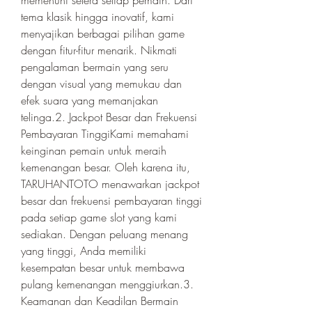
memenuhi selera setiap pemain. Dari 
tema klasik hingga inovatif, kami 
menyajikan berbagai pilihan game 
dengan fitur-fitur menarik. Nikmati 
pengalaman bermain yang seru 
dengan visual yang memukau dan 
efek suara yang memanjakan 
telinga.2. Jackpot Besar dan Frekuensi 
Pembayaran Tinggi​Kami memahami 
keinginan pemain untuk meraih 
kemenangan besar. Oleh karena itu, 
TARUHANTOTO menawarkan jackpot 
besar dan frekuensi pembayaran tinggi 
pada setiap game slot yang kami 
sediakan. Dengan peluang menang 
yang tinggi, Anda memiliki 
kesempatan besar untuk membawa 
pulang kemenangan menggiurkan.3. 
Keamanan dan Keadilan Bermain 