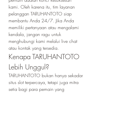
pemain adalah kunci kesuksesan 
kami. Oleh karena itu, tim layanan 
pelanggan TARUHANTOTO siap 
membantu Anda 24/7. Jika Anda 
memiliki pertanyaan atau mengalami 
kendala, jangan ragu untuk 
menghubungi kami melalui live chat 
atau kontak yang tersedia.
Kenapa TARUHANTOTO 
Lebih Unggul?​
TARUHANTOTO bukan hanya sekadar 
situs slot terpercaya, tetapi juga mitra 
setia bagi para pemain yang 
menginginkan pengalaman bermain 
slot yang unggul. Keamanan, 
keadilan, koleksi game terlengkap, 
dan pelayanan pelanggan yang 
responsif menjadi alasan mengapa 