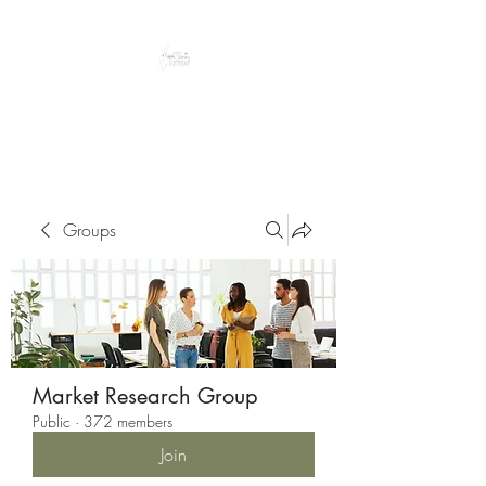
Peacefully enjoy the outdoors
Groups
Market Research Group
Public
·
372 members
Join