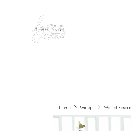
Peacefully enjoy the outdoors
Home
Groups
Market Resea