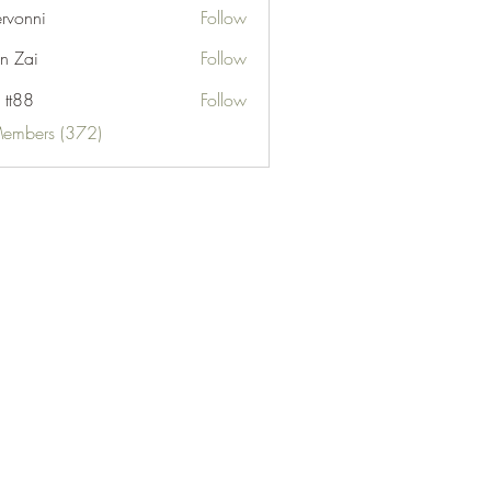
ervonni
Follow
ni
n Zai
Follow
 tt88
Follow
Members (372)