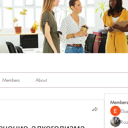
Members
About
Members
Els
Riz
ечение алкоголизма