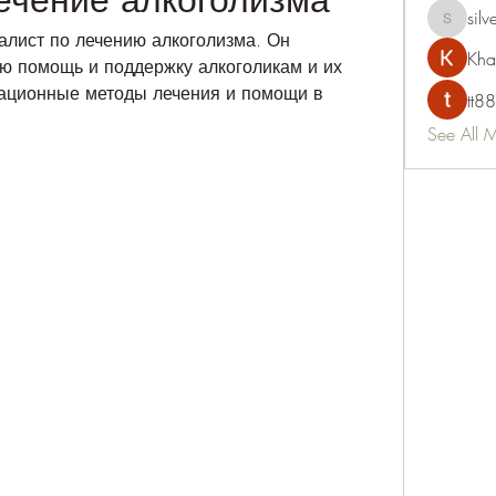
silv
silvervon
алист по лечению алкоголизма. Он 
Kha
ю помощь и поддержку алкоголикам и их 
ационные методы лечения и помощи в 
tt88
See All 