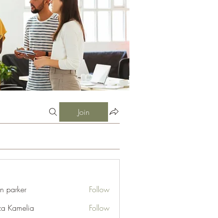
Join
an parker
Follow
za Kamelia
Follow