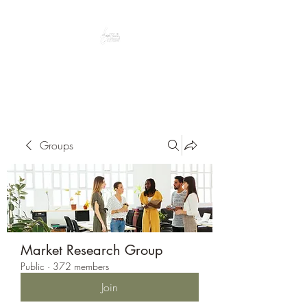
Peacefully enjoy the outdoors
Groups
Market Research Group
Public
·
372 members
Join