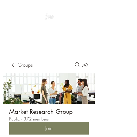
Peacefully enjoy the outdoors
Groups
Market Research Group
Public
·
372 members
Join