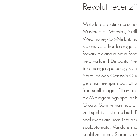
Revolut recenzii
Metode de plată la cazino
Mastercard, Maestro, Skrill
Webmoney<br>NetEnts samarb
slotens vard har foretaget 
forvarv av andra stora foret
hela varlden! De basta NetE
inte manga spelbolag som int
Starburst och Gonzo's Quest
ge sina free spins pa. Ett 
fran spelbolaget. Ett av d
av Microgamings spel ar B
Group. Som vi namnde ar 
valt spel i sitt stora utbud
spelutvecklare som inte ar
spelautomater. Varldens me
speltillverkaren. Starburst