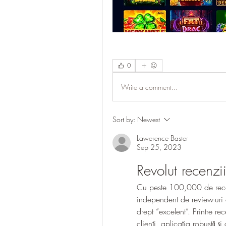
0
Write a comment...
Sort by:
Newest
Lawerence Baster
Sep 25, 2023
Revolut recenzi
Cu peste 100,000 de recenzi
independent de review-uri di
drept ”excelent”. Printre rec
clienți, aplicația robustă ș