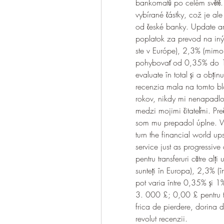
bankomatů po celém světě. 
vybírané částky, což je ale
od české banky. Update ar
poplatok za prevod na inýc
ste v Európe), 2,3% (mimo
pohybovať od 0,35% do 1%
evaluate în total și a obțin
recenzia mala na tomto bl
rokov, nikdy mi nenapadlo 
medzi mojimi čitateľmi. Pr
som mu prepadol úplne. We
turn the financial world u
service just as progressive
pentru transferuri către alți
sunteți în Europa), 2,3% (î
pot varia între 0,35% și 1
3. 000 £; 0,00 £ pentru tr
frica de pierdere, dorina d
revolut recenzii.