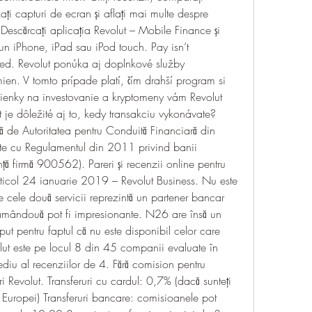
izați capturi de ecran și aflați mai multe despre 
Descărcați aplicația Revolut – Mobile Finance și 
un iPhone, iPad sau iPod touch. Pay isn’t 
ed. Revolut ponúka aj doplnkové služby 
ien. V tomto prípade platí, čím drahší program si 
ienky na investovanie a kryptomeny vám Revolut 
 je dôležité aj to, kedy transakciu vykonávate? 
de Autoritatea pentru Conduită Financiară din 
ate cu Regulamentul din 2011 privind banii 
nță firmă 900562). Pareri și recenzii online pentru 
ticol 24 ianuarie 2019 – Revolut Business. Nu este 
e cele două servicii reprezintă un partener bancar 
amândouă pot fi impresionante. N26 are însă un 
t pentru faptul că nu este disponibil celor care 
ut este pe locul 8 din 45 companii evaluate în 
ediu al recenziilor de 4. Fără comision pentru 
atori Revolut. Transferuri cu cardul: 0,7% (dacă sunteți 
 Europei) Transferuri bancare: comisioanele pot 