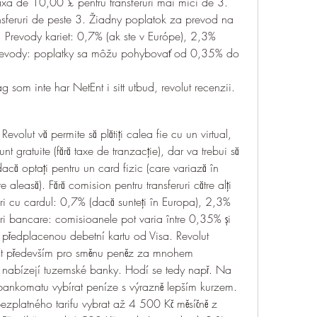
axa de 10,00 £ pentru transferuri mai mici de 3. 
sferuri de peste 3. Žiadny poplatok za prevod na 
. Prevody kariet: 0,7% (ak ste v Európe), 2,3% 
evody: poplatky sa môžu pohybovať od 0,35% do 
 som inte har NetEnt i sitt utbud, revolut recenzii.
 Revolut vă permite să plătiți calea fie cu un virtual, 
nt gratuite (fără taxe de tranzacție), dar va trebui să 
dacă optați pentru un card fizic (care variază în 
 aleasă). Fără comision pentru transferuri către alți 
ruri cu cardul: 0,7% (dacă sunteți în Europa), 2,3% 
uri bancare: comisioanele pot varia între 0,35% și 
předplacenou debetní kartu od Visa. Revolut 
žít především pro směnu peněz za mnohem 
é nabízejí tuzemské banky. Hodí se tedy např. Na 
ankomatu vybírat peníze s výrazně lepším kurzem. 
ezplatného tarifu vybrat až 4 500 Kč měsíčně z 