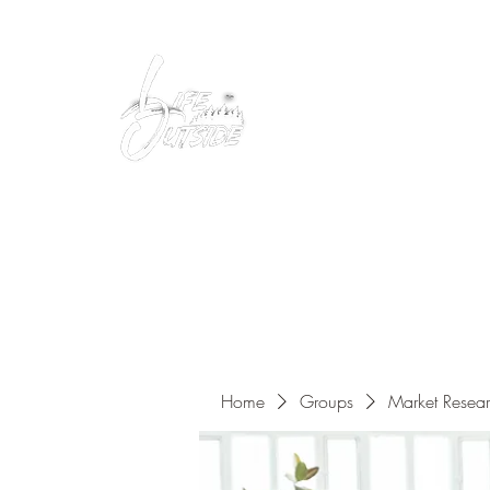
Peacefully enjoy the outdoors
Home
Groups
Market Resea