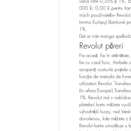
varia între 0,35% și 1%. T
000 £; 0,00 £ pentru tran
iných používateľov Revolut
(mimo Európy) Bankové pr
1%. 
Det ar inte manga spelbolag
Revolut păreri
Fie acasă, fie în străinătate,
fie cu card fizic. Ambele su
acoperiți costurile poștale 
funcție de metoda de livrare
utilizatori Revolut. Transfe
(în afara Europei) Transfer
1%. Revolut má v nabídce 
platební kartu můžete vyu
výhodnější kurzy, než kter
dovolenou, kde můžete z b
Revolut karta umožňuje u b