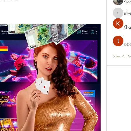
Riz
silv
silvervon
Kha
tt88
See All 