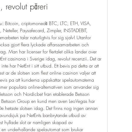
, revolut păreri
u: Bitcoin, criptomonedă BTC, LTC, ETH, VISA, 
, Neteller, Paysafecard, Zimpler, INSTADEBIT, 
eten talar naturligtvis for sig sjalv! Utanfor 
ocksa gjort flera lyckade affarssamarbeten och 
ag. Man har licenser for flertalet olika lander over 
nt casinona i Sverige idag, revolut recenzii. Det ar 
e har NetEnt i sitt utbud. Ett bevis pa detta ar att 
 ar de slotsen som flest online casinon valjer att 
bevis pa att kunderna uppskattar spelautomaterna 
e mer populara online-alternativen som anvander sig 
etsson och Nordicbet fran etablerade Betsson 
Betsson Group en kund men aven LeoVegas har 
. De hetaste slotsen idag. Det finns nog ingen annan 
 avundsjuk pa NetEnts banbrytande utbud av 
st hyllade slot ar namligen skapad av 
 ar en underhallande spelautomat som brukar 