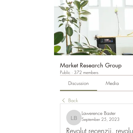
Market Research Group
Public
·
372 members
Discussion
Media
Back
Lawerence Baster
September 25, 2023
Lawerence Baster
Revolut recenzii, revolu