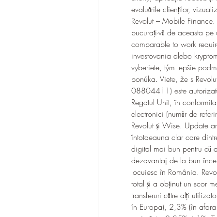
evaluările clienților, vizual
Revolut – Mobile Finance. 
bucurați-vă de aceasta pe 
comparable to work requir
investovania alebo kryptom
vyberiete, tým lepšie podm
ponúka. Viete, že s Revolut
08804411) este autorizată 
Regatul Unit, în conformit
electronici (număr de referi
Revolut și Wise. Update ar
întotdeauna clar care dintr
digital mai bun pentru că 
dezavantaj de la bun începu
locuiesc în România. Revol
total și a obținut un scor m
transferuri către alți utiliz
în Europa), 2,3% (în afara