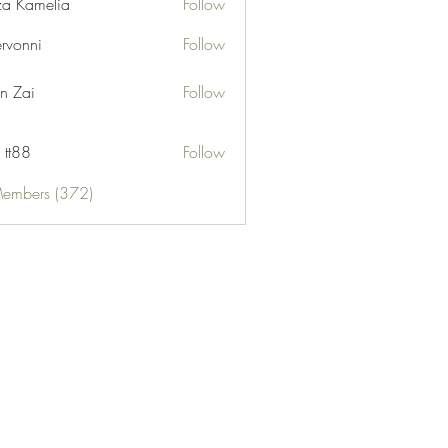
za Kamelia
Follow
ervonni
Follow
ni
n Zai
Follow
 tt88
Follow
Members (372)