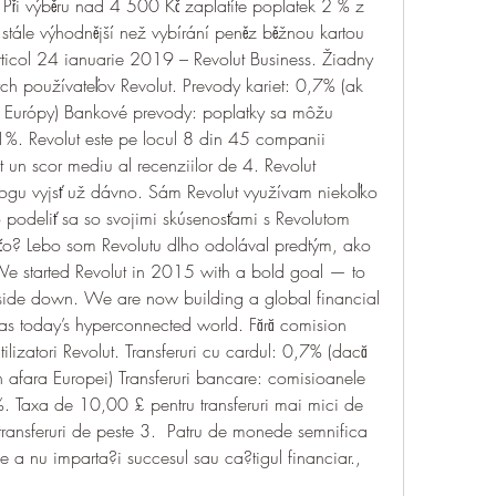
Při výběru nad 4 500 Kč zaplatíte poplatek 2 % z 
 stále výhodnější než vybírání peněz běžnou kartou 
ticol 24 ianuarie 2019 – Revolut Business. Žiadny 
h používateľov Revolut. Prevody kariet: 0,7% (ak 
 Európy) Bankové prevody: poplatky sa môžu 
. Revolut este pe locul 8 din 45 companii 
ut un scor mediu al recenziilor de 4. Revolut 
ogu vyjsť už dávno. Sám Revolut využívam niekoľko 
podeliť sa so svojimi skúsenosťami s Revolutom 
ečo? Lebo som Revolutu dlho odolával predtým, ako 
 started Revolut in 2015 with a bold goal — to 
pside down. We are now building a global financial 
 as today’s hyperconnected world. Fără comision 
 utilizatori Revolut. Transferuri cu cardul: 0,7% (dacă 
n afara Europei) Transferuri bancare: comisioanele 
%. Taxa de 10,00 £ pentru transferuri mai mici de 
ansferuri de peste 3.  Patru de monede semnifica 
e a nu imparta?i succesul sau ca?tigul financiar., 