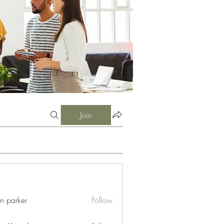
Join
an parker
Follow