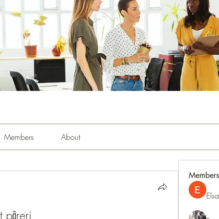
Members
About
Members
Els
t păreri