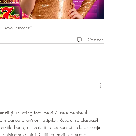
Revolut recenzii
1 Comment
i
i și un rating total de 4,4 stele pe site-ul 
n partea clienților Trustpilot, Revolut se clasează 
enziile bune, utilizatorii laudă serviciul de asistență 
i comisioanele mici. Citiți recenzii, comparați 