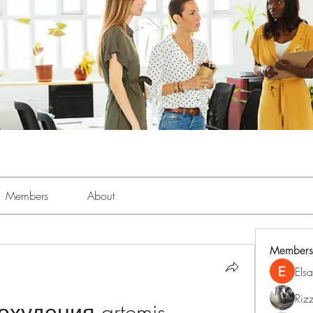
Members
About
Members
Els
Riz
худения artemis