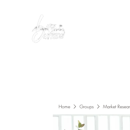
Peacefully enjoy the outdoors
Home
Groups
Market Resea