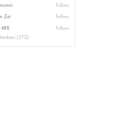
ervonni
Follow
ni
n Zai
Follow
 tt88
Follow
Members (372)