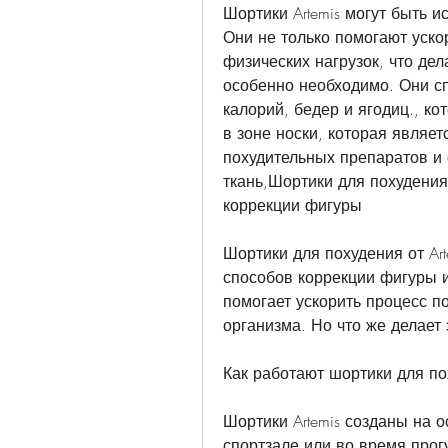
Шортики Artemis могут быть и
Они не только помогают уско
физических нагрузок, что дел
особенно необходимо. Они сп
калорий, бедер и ягодиц., ко
в зоне носки, которая являет
похудительных препаратов и с
ткань,Шортики для похудения 
коррекции фигуры
Шортики для похудения от Art
способов коррекции фигуры и
помогает ускорить процесс п
организма. Но что же делает
Как работают шортики для пох
Шортики Artemis созданы на о
спортзале или во время прог