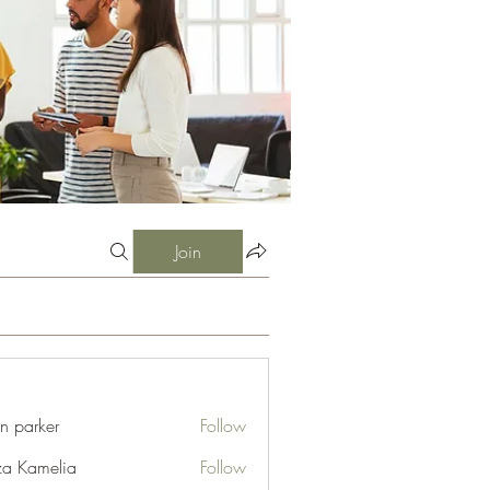
Join
an parker
Follow
za Kamelia
Follow