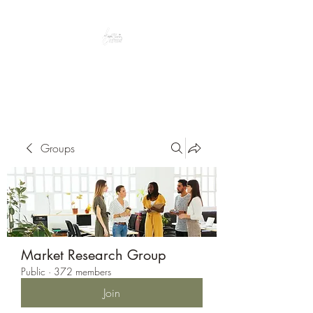
Peacefully enjoy the outdoors
Groups
Market Research Group
Public
·
372 members
Join