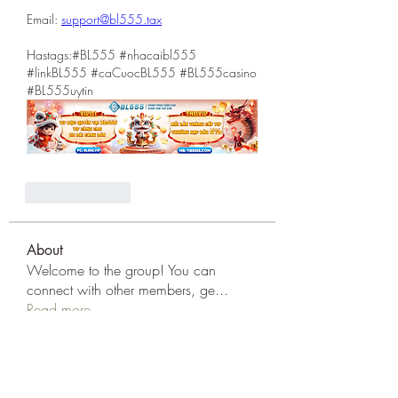
Email: 
support@bl555.tax
Hastags:#BL555 #nhacaibl555 
#linkBL555 #caCuocBL555 #BL555casino 
#BL555uytin
Like
Reply
About
Welcome to the group! You can
connect with other members, ge
...
Read more
Members