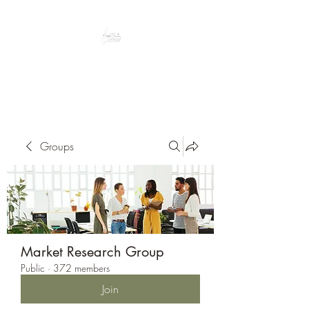
Peacefully enjoy the outdoors
Groups
Market Research Group
Public
·
372 members
Join