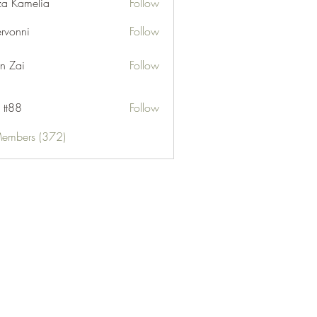
za Kamelia
Follow
ervonni
Follow
ni
n Zai
Follow
 tt88
Follow
Members (372)