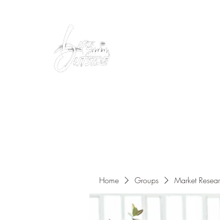
Peacefully enjoy the outdoors
Home
Groups
Market Resea