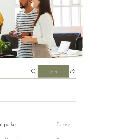
Join
an parker
Follow