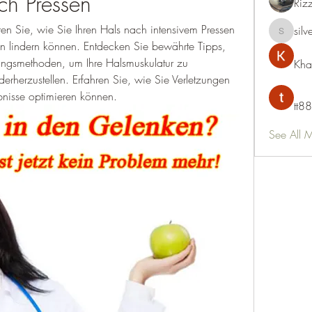
h Pressen
Riz
n Sie, wie Sie Ihren Hals nach intensivem Pressen 
silv
silvervon
 lindern können. Entdecken Sie bewährte Tipps, 
ngsmethoden, um Ihre Halsmuskulatur zu 
Kha
rherzustellen. Erfahren Sie, wie Sie Verletzungen 
bnisse optimieren können.
tt88
See All 