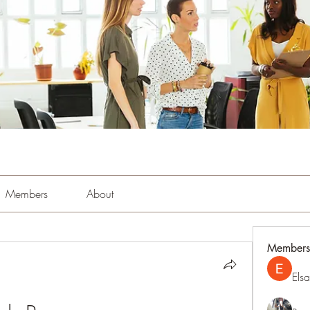
Members
About
Members
Els