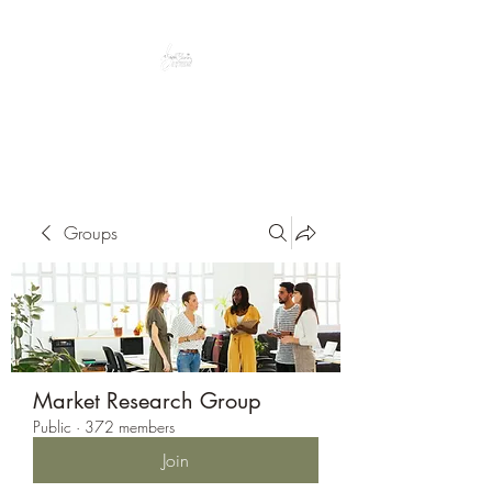
Peacefully enjoy the outdoors
Groups
Market Research Group
Public
·
372 members
Join