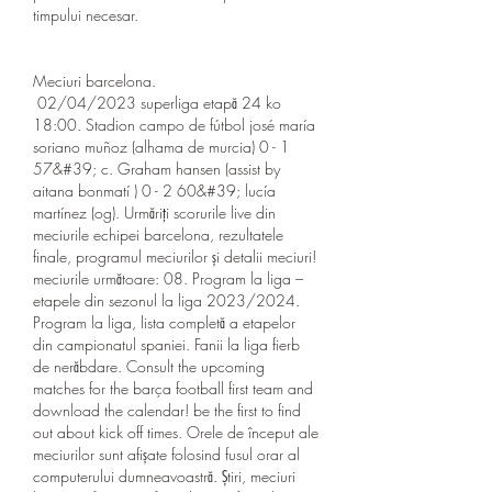
timpului necesar.
Meciuri barcelona.
 02/04/2023 superliga etapă 24 ko 
18:00. Stadion campo de fútbol josé maría 
soriano muñoz (alhama de murcia) 0 - 1 
57&#39; c. Graham hansen (assist by 
aitana bonmatí ) 0 - 2 60&#39; lucía 
martínez (og). Urmăriți scorurile live din 
meciurile echipei barcelona, rezultatele 
finale, programul meciurilor și detalii meciuri! 
meciurile următoare: 08. Program la liga – 
etapele din sezonul la liga 2023/2024. 
Program la liga, lista completă a etapelor 
din campionatul spaniei. Fanii la liga fierb 
de nerăbdare. Consult the upcoming 
matches for the barça football first team and 
download the calendar! be the first to find 
out about kick off times. Orele de început ale 
meciurilor sunt afișate folosind fusul orar al 
computerului dumneavoastră. Știri, meciuri 