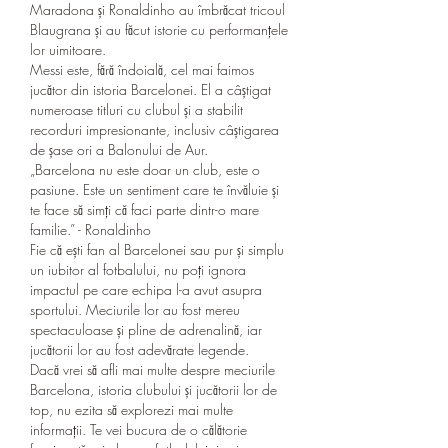
Maradona și Ronaldinho au îmbrăcat tricoul 
Blaugrana și au făcut istorie cu performanțele 
lor uimitoare.
Messi este, fără îndoială, cel mai faimos 
jucător din istoria Barcelonei. El a câștigat 
numeroase titluri cu clubul și a stabilit 
recorduri impresionante, inclusiv câștigarea 
de șase ori a Balonului de Aur.
„Barcelona nu este doar un club, este o 
pasiune. Este un sentiment care te învăluie și 
te face să simți că faci parte dintr-o mare 
familie.” - Ronaldinho
Fie că ești fan al Barcelonei sau pur și simplu 
un iubitor al fotbalului, nu poți ignora 
impactul pe care echipa l-a avut asupra 
sportului. Meciurile lor au fost mereu 
spectaculoase și pline de adrenalină, iar 
jucătorii lor au fost adevărate legende.
Dacă vrei să afli mai multe despre meciurile 
Barcelona, istoria clubului și jucătorii lor de 
top, nu ezita să explorezi mai multe 
informații. Te vei bucura de o călătorie 