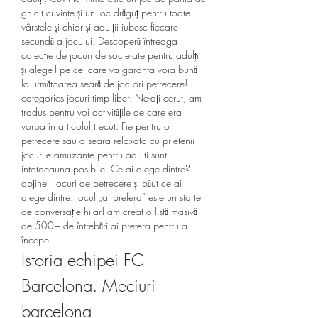
ghicit cuvinte și un joc drăguț pentru toate 
vârstele și chiar și adulții iubesc fiecare 
secundă a jocului. Descoperă întreaga 
colecție de jocuri de societate pentru adulți 
și alege-l pe cel care va garanta voia bună 
la următoarea seară de joc ori petrecere! 
categories jocuri timp liber. Ne-ați cerut, am 
tradus pentru voi activitățile de care era 
vorba în articolul trecut. Fie pentru o 
petrecere sau o seara relaxata cu prietenii – 
jocurile amuzante pentru adulti sunt 
intotdeauna posibile. Ce ai alege dintre? 
obțineți jocuri de petrecere și băut ce ai 
alege dintre. Jocul „ai prefera” este un starter 
de conversație hilar! am creat o listă masivă 
de 500+ de întrebări ai prefera pentru a 
începe. 
Istoria echipei FC 
Barcelona. Meciuri 
barcelona