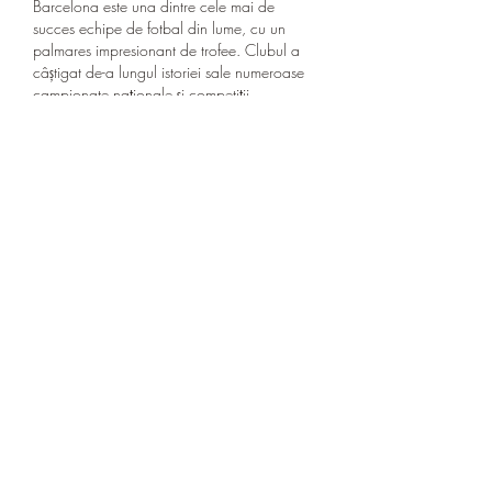
Barcelona este una dintre cele mai de 
succes echipe de fotbal din lume, cu un 
palmares impresionant de trofee. Clubul a 
câștigat de-a lungul istoriei sale numeroase 
campionate naționale și competiții 
internaționale, ceea ce îl plasează printre 
elitele fotbalului mondial.
Campionatele naționale. Romania jocurile 
olimpice 2023.
Barcelona a câștigat de 26 de ori titlul de 
campioană a Spaniei, Liga Santander, ceea 
ce o plasează pe primul loc în clasamentul 
istoric al campionatului spaniol. Echipa 
catalană a dominat fotbalul spaniol în 
diferite perioade, reușind să câștige multiple 
titluri consecutive și să stabilească recorduri 
impresionante.
Clubul a câștigat, de asemenea, numeroase 
Cupe ale Spaniei, cunoscute sub numele de 
Copa del Rey. Cu cele 30 de trofee 
câștigate în această competiție, Barcelona 
este cel mai de succes club din istoria Cupei 
Spaniei.