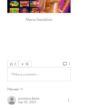
Meciuri barcelona
1
0
Write a comment...
Newest
Lawerence Baster
Sep 25, 2023