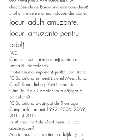
fascinantă prin lumea fotbalului și vei 
descoperi de ce Barcelona este considerată 
unul dintre cele mai mari cluburi din istorie.
Jocuri adulti amuzante. 
Jocuri amuzante pentru 
adulți
FAQ.
Care sunt cei mai importanți jucători din 
istoria FC Barcelona?.
Printre cei mai importanți jucători din istoria 
FC Barcelona se numără Lionel Messi, Johan 
Cruyff, Ronaldinho și Xavi Hernandez.
Câte Liguri ale Campionilor a câștigat FC 
Barcelona?.
FC Barcelona a câștigat de 5 ori Liga 
Campionilor, în anii 1992, 2006, 2009, 
2011 și 2015.
Există vreo limită de vârstă pentru a juca 
aceste jocuri?.
Aceste jocuri sunt destinate adulților și nu 