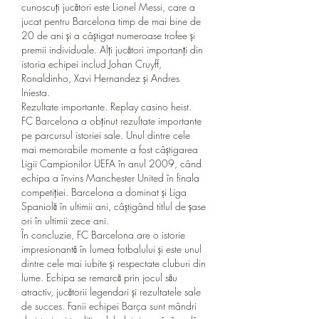
cunoscuți jucători este Lionel Messi, care a 
jucat pentru Barcelona timp de mai bine de 
20 de ani și a câștigat numeroase trofee și 
premii individuale. Alți jucători importanți din 
istoria echipei includ Johan Cruyff, 
Ronaldinho, Xavi Hernandez și Andres 
Iniesta.
Rezultate importante. Replay casino heist.
FC Barcelona a obținut rezultate importante 
pe parcursul istoriei sale. Unul dintre cele 
mai memorabile momente a fost câștigarea 
Ligii Campionilor UEFA în anul 2009, când 
echipa a învins Manchester United în finala 
competiției. Barcelona a dominat și Liga 
Spaniolă în ultimii ani, câștigând titlul de șase 
ori în ultimii zece ani.
În concluzie, FC Barcelona are o istorie 
impresionantă în lumea fotbalului și este unul 
dintre cele mai iubite și respectate cluburi din 
lume. Echipa se remarcă prin jocul său 
atractiv, jucătorii legendari și rezultatele sale 
de succes. Fanii echipei Barça sunt mândri 