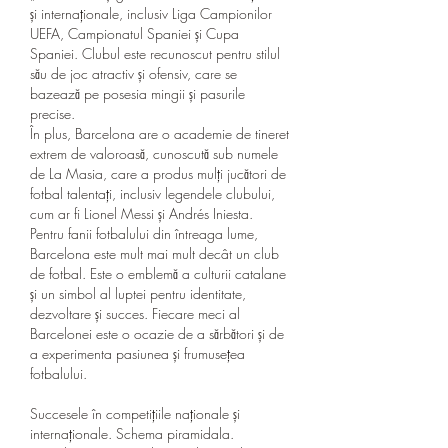
și internaționale, inclusiv Liga Campionilor 
UEFA, Campionatul Spaniei și Cupa 
Spaniei. Clubul este recunoscut pentru stilul 
său de joc atractiv și ofensiv, care se 
bazează pe posesia mingii și pasurile 
precise.
În plus, Barcelona are o academie de tineret 
extrem de valoroasă, cunoscută sub numele 
de La Masia, care a produs mulți jucători de 
fotbal talentați, inclusiv legendele clubului, 
cum ar fi Lionel Messi și Andrés Iniesta.
Pentru fanii fotbalului din întreaga lume, 
Barcelona este mult mai mult decât un club 
de fotbal. Este o emblemă a culturii catalane 
și un simbol al luptei pentru identitate, 
dezvoltare și succes. Fiecare meci al 
Barcelonei este o ocazie de a sărbători și de 
a experimenta pasiunea și frumusețea 
fotbalului.
Succesele în competițiile naționale și 
internaționale. Schema piramidala.