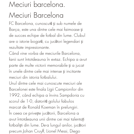
Meciuri barcelona. 
Meciuri Barcelona
FC Barcelona, cunoscută și sub numele de 
Barça, este una dintre cele mai faimoase și 
de succes echipe de fotbal din lume. Clubul 
are o istorie bogată, cu jucători legendari și 
rezultate impresionante.
Când vine vorba de meciurile Barcelona, 
fanii sunt întotdeauna în extaz. Echipa a avut 
parte de multe victorii memorabile și a jucat 
în unele dintre cele mai intense și incitante 
meciuri din istoria fotbalului.
Unul dintre cele mai cunoscute meciuri ale 
Barcelonei este finala Ligii Campionilor din 
1992, când echipa a învins Sampdoria cu 
scorul de 1-0, datorită golului fabulos 
marcat de Ronald Koeman în prelungiri.
În ceea ce privește jucătorii, Barcelona a 
avut întotdeauna unii dintre cei mai talentați 
fotbaliști din lume. De-a lungul anilor, jucători 
precum Johan Cruyff, Lionel Messi, Diego 