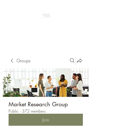
Peacefully enjoy the outdoors
Groups
Market Research Group
Public
·
372 members
Join