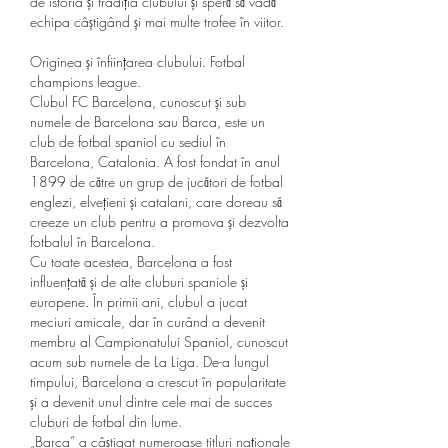
de istoria și tradiția clubului și speră să vadă 
echipa câștigând și mai multe trofee în viitor.
Originea și înființarea clubului. Fotbal 
champions league.
Clubul FC Barcelona, cunoscut și sub 
numele de Barcelona sau Barca, este un 
club de fotbal spaniol cu sediul în 
Barcelona, Catalonia. A fost fondat în anul 
1899 de către un grup de jucători de fotbal 
englezi, elvețieni și catalani, care doreau să 
creeze un club pentru a promova și dezvolta 
fotbalul în Barcelona.
Cu toate acestea, Barcelona a fost 
influențată și de alte cluburi spaniole și 
europene. În primii ani, clubul a jucat 
meciuri amicale, dar în curând a devenit 
membru al Campionatului Spaniol, cunoscut 
acum sub numele de La Liga. De-a lungul 
timpului, Barcelona a crescut în popularitate 
și a devenit unul dintre cele mai de succes 
cluburi de fotbal din lume.
„Barca” a câștigat numeroase titluri naționale 