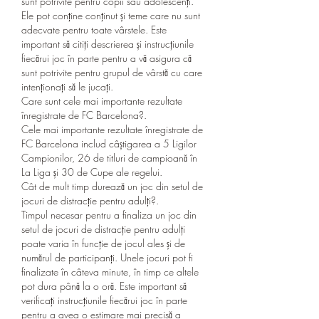
sunt potrivite pentru copii sau adolescenți. 
Ele pot conține conținut și teme care nu sunt 
adecvate pentru toate vârstele. Este 
important să citiți descrierea și instrucțiunile 
fiecărui joc în parte pentru a vă asigura că 
sunt potrivite pentru grupul de vârstă cu care 
intenționați să le jucați.
Care sunt cele mai importante rezultate 
înregistrate de FC Barcelona?.
Cele mai importante rezultate înregistrate de 
FC Barcelona includ câștigarea a 5 Ligilor 
Campionilor, 26 de titluri de campioană în 
La Liga și 30 de Cupe ale regelui.
Cât de mult timp durează un joc din setul de 
jocuri de distracție pentru adulți?.
Timpul necesar pentru a finaliza un joc din 
setul de jocuri de distracție pentru adulți 
poate varia în funcție de jocul ales și de 
numărul de participanți. Unele jocuri pot fi 
finalizate în câteva minute, în timp ce altele 
pot dura până la o oră. Este important să 
verificați instrucțiunile fiecărui joc în parte 
pentru a avea o estimare mai precisă a 