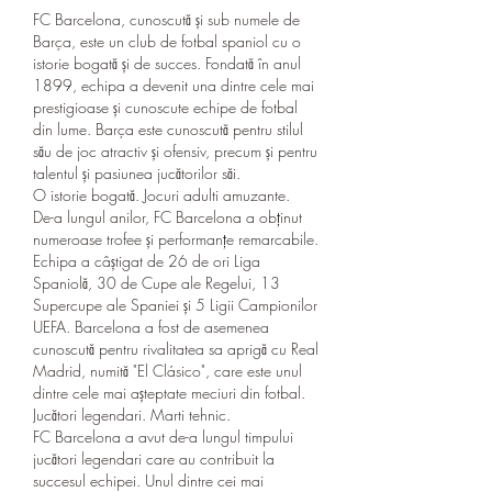
FC Barcelona, cunoscută și sub numele de 
Barça, este un club de fotbal spaniol cu o 
istorie bogată și de succes. Fondată în anul 
1899, echipa a devenit una dintre cele mai 
prestigioase și cunoscute echipe de fotbal 
din lume. Barça este cunoscută pentru stilul 
său de joc atractiv și ofensiv, precum și pentru 
talentul și pasiunea jucătorilor săi.
O istorie bogată. Jocuri adulti amuzante.
De-a lungul anilor, FC Barcelona a obținut 
numeroase trofee și performanțe remarcabile. 
Echipa a câștigat de 26 de ori Liga 
Spaniolă, 30 de Cupe ale Regelui, 13 
Supercupe ale Spaniei și 5 Ligii Campionilor 
UEFA. Barcelona a fost de asemenea 
cunoscută pentru rivalitatea sa aprigă cu Real 
Madrid, numită "El Clásico", care este unul 
dintre cele mai așteptate meciuri din fotbal.
Jucători legendari. Marti tehnic.
FC Barcelona a avut de-a lungul timpului 
jucători legendari care au contribuit la 
succesul echipei. Unul dintre cei mai 