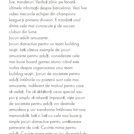
live, transferuri. Verifică zilnic pe fanatik 
ultimele informații despre barcelona. Vezi live 
video meciurile echipei din champions 
league și primera division. E totodată unul 
dintre cele mai cunoscute și de succes 
cluburi din lume. 
Jocuri adulti amuzante.
Jocuri distractive pentru un team building 
reușit. Iată câteva exemple de jocuri 
amuzante pentru adulți, considerate cele 
mai bune board games atunci când este 
vorba despre organizarea unui team 
building reușit:. Jocuri de societate pentru 
adulți întâlnirile cu prietenii sunt cele mai 
amuzante, indiferent de motivul pentru care 
vă vedeți. Fie că sărbătoriți ceva special sau 
pur și simplu vă relaxați împreună, niște jocuri 
de societate pentru adulți vor destinde 
atmosfera și vor transforma întâlnirea într-una 
memorabilă. Iată o listă cu cele mai bune și 
simple jocuri distractive pentru următoarea 
petrecere de cină. Cuvinte mima pentru 
adulți. Cuvinte mima este un joc de partid de 