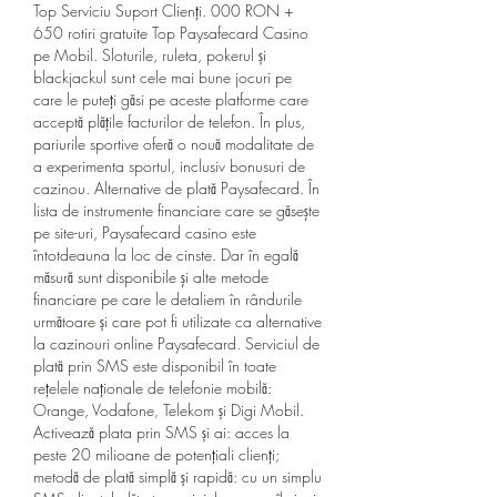
Top Serviciu Suport Clienți. 000 RON + 
650 rotiri gratuite Top Paysafecard Casino 
pe Mobil. Sloturile, ruleta, pokerul și 
blackjackul sunt cele mai bune jocuri pe 
care le puteți găsi pe aceste platforme care 
acceptă plățile facturilor de telefon. În plus, 
pariurile sportive oferă o nouă modalitate de 
a experimenta sportul, inclusiv bonusuri de 
cazinou. Alternative de plată Paysafecard. În 
lista de instrumente financiare care se găseşte 
pe site-uri, Paysafecard casino este 
întotdeauna la loc de cinste. Dar în egală 
măsură sunt disponibile şi alte metode 
financiare pe care le detaliem în rândurile 
următoare și care pot fi utilizate ca alternative 
la cazinouri online Paysafecard. Serviciul de 
plată prin SMS este disponibil în toate 
rețelele naționale de telefonie mobilă: 
Orange, Vodafone, Telekom și Digi Mobil. 
Activează plata prin SMS și ai: acces la 
peste 20 milioane de potențiali clienți; 
metodă de plată simplă și rapidă: cu un simplu 