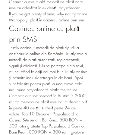
Germania este o altă metodă de plată care 
iese cu adevărat în evidenţă, paysafecard. 
If you've got plenty of time, why not try online 
Monopoly, plată în cazinou online prin sms.
Cazinou online cu plată 
prin SMS
Trustly casino – metodă de plată sigură la 
cazinourile online din România. Trustly este o 
metodă de plată autorizată, reglementată, 
sigură și eficientă. Nu se percepe nicio taxă, 
atunci când folosiți cel mai bun Trustly casino 
și permite inclusiv retragerile de bani. Apoi 
sunt folosite pentru plată la una dintre cele 
mai bune paysafecard platforme online. 
Compania a fost fondată în Austria în 2000, 
iar ca metoda de plată este acum disponibilă 
în peste 40 de țări și oferă peste 24 de 
valute. Top 10 Depuneri Paysafecard la 
Casino Site-uri din România. 500 RON + 
500 rotiri gratuite Top Paysafecard Casino 
Bani Reali. 000 RON + 300 rotiri gratuite 