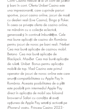
Conti Cazino trebuie să ai un cont de jucător 
și bani în cont. Oferta Unibet Casino este 
una impresionantă, care cuprinde pariuri 
sportive, jocuri casino online, jocuri de masă 
cu dealeri reali (Live Casino), Bingo și Poker. 
În ceea ce privește oferta de cazino online, 
ne mândrim cu o colecție eclectică, 
generoasă și în continuă îmbunătățire. Cele 
mai bune aplicații de cazino din România 
pentru jocuri de noroc pe bani reali. Netbet  
Cea mai bună aplicație de cazinou mobil. 
Betano  Cea mai bună aplicație de 
Blackjack. MaxBet  Cea mai bună aplicație 
de ruletă. Unibet  Bonus pentru aplicația 
mobilă de top. Vlad Cazino este primul 
operator de jocuri de noroc online este care 
anunță compatibilitatea cu Apple Pay în 
România. Aceasta posibilitatea de a plăti 
este posibilă prin intermediul Apple Pay 
direct în aplicaţia de mobil sau folosind 
browser-ul Safari cu condiția să aveți 
opțiunea de Apple Pay setată și activată pe 
iPhone-ul vostru. Princess Casino 2023 - 