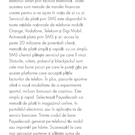
telefonul smart prin factura telefonică. Toate 
acestea sunt metode de transfer financiar 
create pentru a ne ajuta în viața de zi cu zi. 
Serviciul de plată prin SMS este disponibil în 
toate rețelele naționale de telefonie mobilă: 
Orange, Vodafone, Telekom și Digi Mobil. 
Activează plata prin SMS și ai: acces la 
peste 20 milioane de potențiali clienți; 
metodă de plată simplă și rapidă: cu un simplu 
SMS clientul plătește serviciul pe care îl vinzi. 
Sloturile, ruleta, pokerul și blackjackul sunt 
cele mai bune jocuri pe care le puteți găsi pe 
aceste platforme care acceptă plățile 
facturilor de telefon. În plus, pariurile sportive 
oferă o nouă modalitate de a experimenta 
sportul, inclusiv bonusuri de cazinou. Este 
simplu și rapid. Selectează Paysafecash ca 
metodă de plată în magazinul online, în 
portofelul electronic sau în aplicația ta de 
servicii bancare. Trimite codul de bare 
Paysafecash generat pe telefonul tău mobil 
sau imprimă-l pe hârtie. Scanează-l la cea 
mai apropiat partener și plătește suma de 