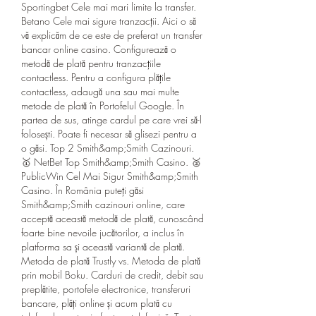
Sportingbet Cele mai mari limite la transfer. 
Betano Cele mai sigure tranzacții. Aici o să 
vă explicăm de ce este de preferat un transfer 
bancar online casino. Configurează o 
metodă de plată pentru tranzacțiile 
contactless. Pentru a configura plățile 
contactless, adaugă una sau mai multe 
metode de plată în Portofelul Google. În 
partea de sus, atinge cardul pe care vrei să-l 
folosești. Poate fi necesar să glisezi pentru a 
o găsi. Top 2 Smith&amp;Smith Cazinouri. 
🥇 NetBet Top Smith&amp;Smith Casino. 🥈 
PublicWin Cel Mai Sigur Smith&amp;Smith 
Casino. În România puteți găsi 
Smith&amp;Smith cazinouri online, care 
acceptă această metodă de plată, cunoscând 
foarte bine nevoile jucătorilor, a inclus în 
platforma sa și această variantă de plată. 
Metoda de plată Trustly vs. Metoda de plată 
prin mobil Boku. Carduri de credit, debit sau 
preplătite, portofele electronice, transferuri 
bancare, plăți online și acum plată cu 