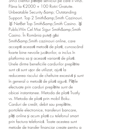
SMS clientul plătește serviciul pe care îl vinzi. 
Pâna la €2000 + 100 Rotiri Gratuite. 
Unbeatable Security &amp; Outstanding 
Support. Top 2 Smith&amp;Smith Cazinouri. 
🥇 NetBet Top Smith&amp;Smith Casino. 🥈 
PublicWin Cel Mai Sigur Smith&amp;Smith 
Casino. În România puteți găsi 
Smith&amp;Smith cazinouri online, care 
acceptă această metodă de plată, cunoscând 
foarte bine nevoile jucătorilor, a inclus în 
platforma sa și această variantă de plată. 
Unele dintre beneficiile cardurilor preplătite 
sunt că sunt ușor de utilizat, ajută la 
reducerea riscului de cheltuire excesivă și sunt 
în general o metodă de plată sigură. Plățile 
efectuate prin carduri preplătite sunt de 
obicei instantanee. Metoda de plată Trustly 
vs. Metoda de plată prin mobil Boku. 
Carduri de credit, debit sau preplătite, 
portofele electronice, transferuri bancare, 
plăți online și acum plată cu telefonul smart 
prin factura telefonică. Toate acestea sunt 
metode de transfer financiar create pentru a 