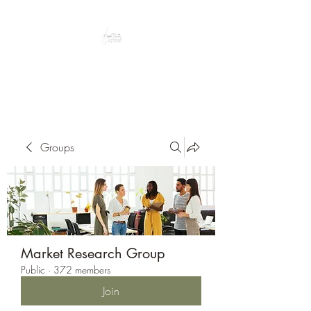
Peacefully enjoy the outdoors
Groups
Market Research Group
Public
·
372 members
Join