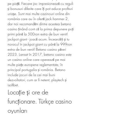
pe piață. Fiecare joc impresionează cu reguli 
și bonusuri diferite care îți pot aduce profituri 
uriașe. Sunt mai multe cazinouri online din 
românia care au în ofertă jack hammer 2, 
dar noi recomandăm dintre acestea betano 
casino ținând cont că la prima depunere poți 
primi până la 500ron extra de bun venit! 
jackpot giant - joacă acum. Încearcă-ți și tu 
norocul în jackpot giant cu până la 999ron 
extra de bun venit! Betano casino păreri 
2023. Lansat în 2017, betano casino este 
un casino online care operează pe mai 
multe piețe europene reglementate, în 
principal portugalia și românia. Betano 
include jocuri de la cei mai buni 
dezvoltatori, cum ar fi netent, playtech și 
isoftbet. 
Locație și ore de 
funcționare. Türkçe casino 
oyunları