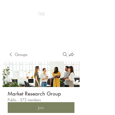
Peacefully enjoy the outdoors
Groups
Market Research Group
Public
·
372 members
Join