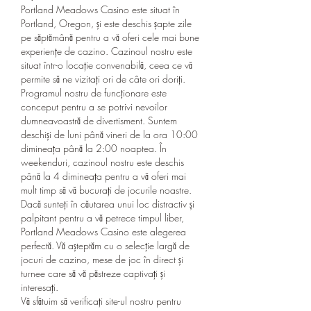
Portland Meadows Casino este situat în 
Portland, Oregon, și este deschis șapte zile 
pe săptămână pentru a vă oferi cele mai bune 
experiențe de cazino. Cazinoul nostru este 
situat într-o locație convenabilă, ceea ce vă 
permite să ne vizitați ori de câte ori doriți.
Programul nostru de funcționare este 
conceput pentru a se potrivi nevoilor 
dumneavoastră de divertisment. Suntem 
deschiși de luni până vineri de la ora 10:00 
dimineața până la 2:00 noaptea. În 
weekenduri, cazinoul nostru este deschis 
până la 4 dimineața pentru a vă oferi mai 
mult timp să vă bucurați de jocurile noastre.
Dacă sunteți în căutarea unui loc distractiv și 
palpitant pentru a vă petrece timpul liber, 
Portland Meadows Casino este alegerea 
perfectă. Vă așteptăm cu o selecție largă de 
jocuri de cazino, mese de joc în direct și 
turnee care să vă păstreze captivați și 
interesați.
Vă sfătuim să verificați site-ul nostru pentru 