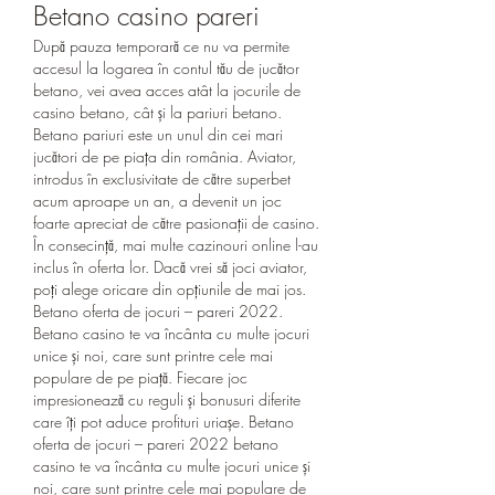
Betano casino pareri
După pauza temporară ce nu va permite 
accesul la logarea în contul tău de jucător 
betano, vei avea acces atât la jocurile de 
casino betano, cât și la pariuri betano. 
Betano pariuri este un unul din cei mari 
jucători de pe piața din românia. Aviator, 
introdus în exclusivitate de către superbet 
acum aproape un an, a devenit un joc 
foarte apreciat de către pasionații de casino. 
În consecință, mai multe cazinouri online l-au 
inclus în oferta lor. Dacă vrei să joci aviator, 
poți alege oricare din opțiunile de mai jos. 
Betano oferta de jocuri – pareri 2022. 
Betano casino te va încânta cu multe jocuri 
unice și noi, care sunt printre cele mai 
populare de pe piață. Fiecare joc 
impresionează cu reguli și bonusuri diferite 
care îți pot aduce profituri uriașe. Betano 
oferta de jocuri – pareri 2022 betano 
casino te va încânta cu multe jocuri unice și 
noi, care sunt printre cele mai populare de 