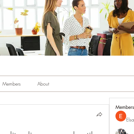
Members
About
Members
Els