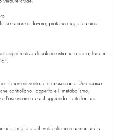
 o verdure crude.
ero
isico durante il lavoro, proteine magre e cereali 
te significativa di calorie extra nella dieta, fare un 
iali.
per il mantenimento di un peso sano. Uno scarso 
he controllano l'appetito e il metabolismo, 
re l'ascensore o parcheggiando l'auto lontano 
entario, migliorare il metabolismo e aumentare la 