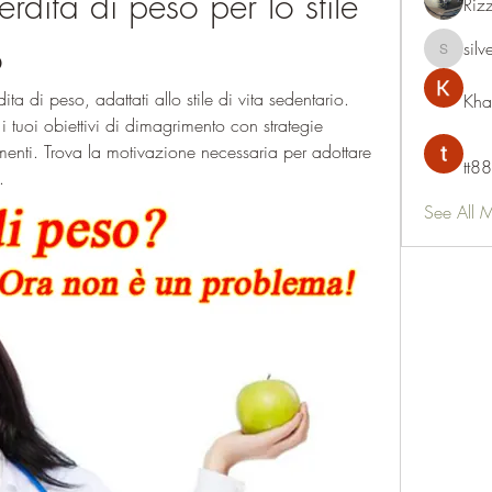
rdita di peso per lo stile 
Riz
o
silv
silvervon
ita di peso, adattati allo stile di vita sedentario. 
Kha
i tuoi obiettivi di dimagrimento con strategie 
menti. Trova la motivazione necessaria per adottare 
tt88
.
See All 