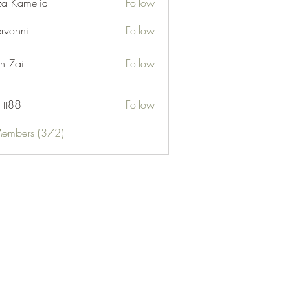
za Kamelia
Follow
ervonni
Follow
ni
n Zai
Follow
 tt88
Follow
Members (372)