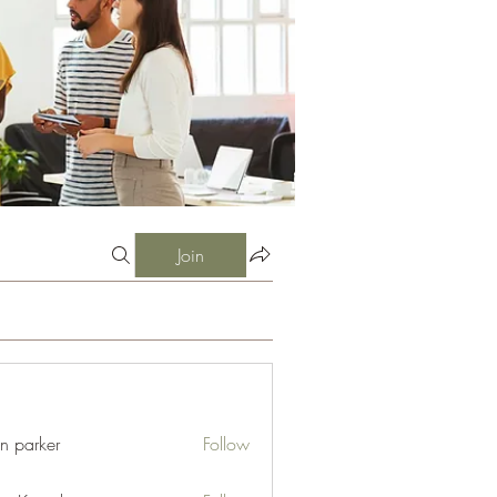
Join
an parker
Follow