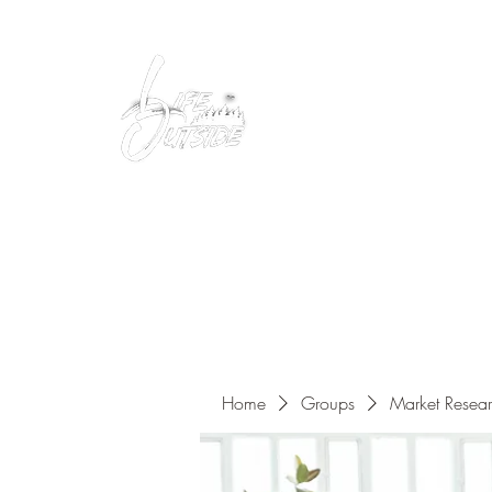
Peacefully enjoy the outdoors
Home
Groups
Market Resea