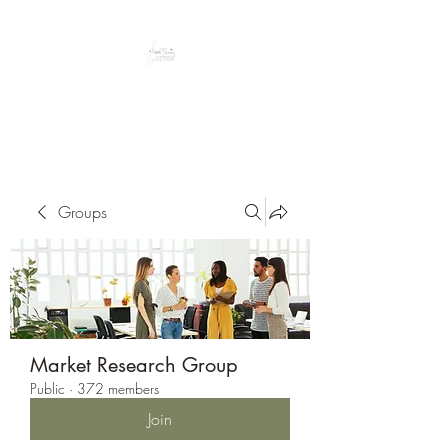
Peacefully enjoy the outdoors
Groups
Market Research Group
Public
·
372 members
Join