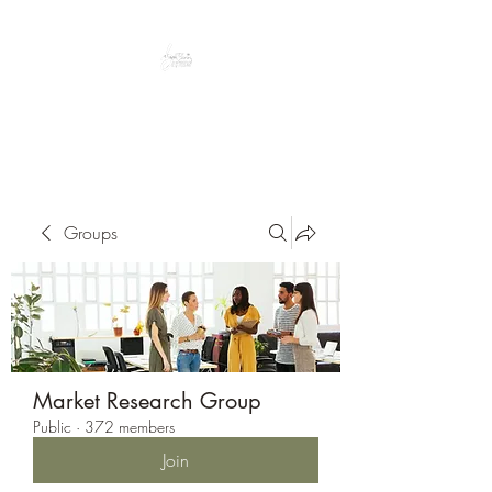
Peacefully enjoy the outdoors
Groups
Market Research Group
Public
·
372 members
Join