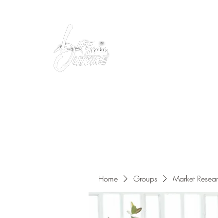
Peacefully enjoy the outdoors
Home
Groups
Market Resea