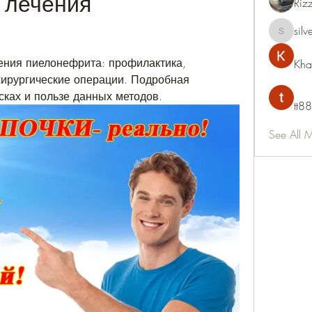
лечения 
Riz
silv
silvervon
ения пиелонефрита: профилактика, 
Kha
ирургические операции. Подробная 
ках и пользе данных методов.
tt88
See All 