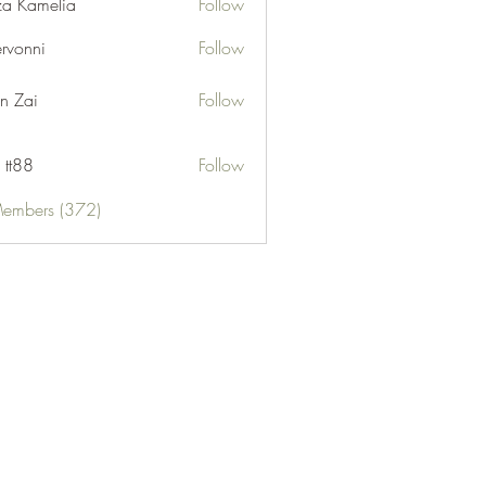
za Kamelia
Follow
ervonni
Follow
ni
n Zai
Follow
 tt88
Follow
Members (372)