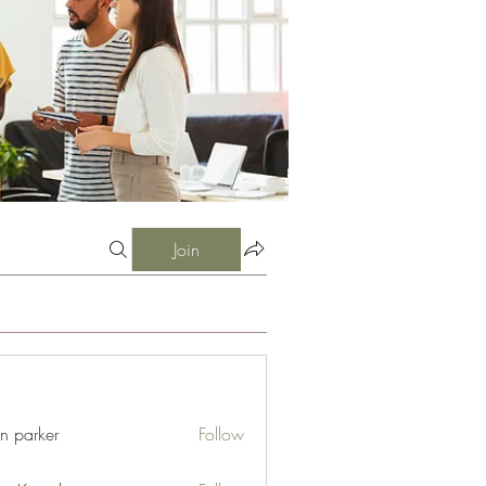
Join
an parker
Follow