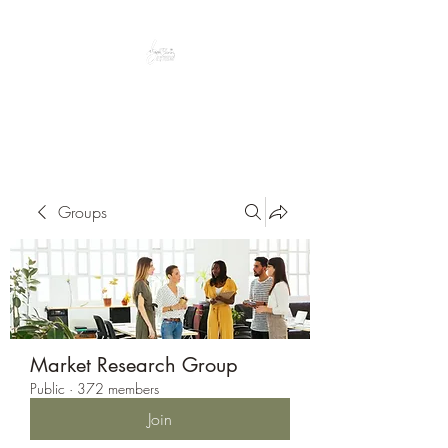
Peacefully enjoy the outdoors
Groups
Market Research Group
Public
·
372 members
Join