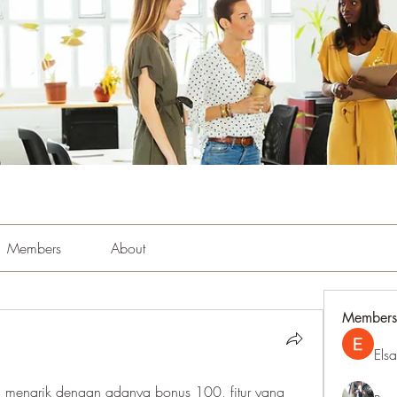
Members
About
Members
Els
 menarik dengan adanya bonus 100, fitur yang 