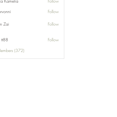
za Kamelia
Follow
ervonni
Follow
ni
n Zai
Follow
 tt88
Follow
Members (372)