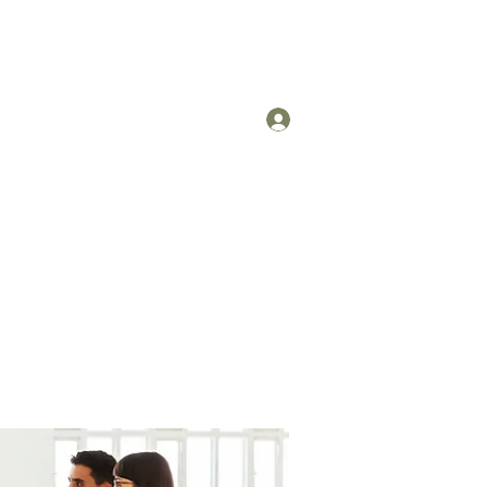
Log In