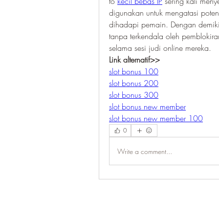
to 
kecil bebas IP
 sering kali men
digunakan untuk mengatasi poten
dihadapi pemain. Dengan demiki
tanpa terkendala oleh pemblokir
selama sesi judi online mereka.
Link alternatif>>
slot bonus 100
slot bonus 200
slot bonus 300
slot bonus new member
slot bonus new member 100
0
Write a comment...