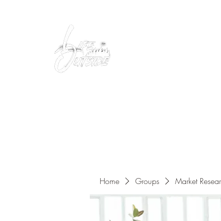
Peacefully enjoy the outdoors
Home
Groups
Market Resea