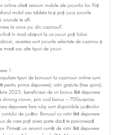
 online oferă versiuni mobile ale jocurilor lor. Poți 
onul mobil sau tableta ta și poți juca jocurile 
 oriunde te afli.
unere la orice joc din cazinou?.
fică în mod obișnuit la ce jocuri poți folosi 
bicei, acestea sunt jocurile selectate de cazinou și 
de masă sau alte tipuri de jocuri.
nere.1.
ă pentru prima depunere); rotiri gratuite (free spins);. 
rie 2023, beneficiezi de un bonus fără depunere 
 la shining crown, prin cod bonus – 700surprize. 
ara depunere fara rulaj sunt disponibile jucătorilor 
a contului de jucător. Bonusul cu rotiri fără depunere 
us de care poți avea parte dacă te pasionează 
ător. Primești un anumit număr de rotiri fără depunere 