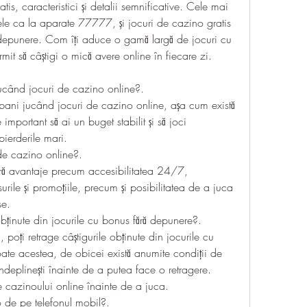
tis, caracteristici și detalii semnificative. Cele mai 
e ca la aparate 77777, și jocuri de cazino gratis 
ră depunere. Com îți aduce o gamă largă de jocuri cu 
rmit să câștigi o mică avere online în fiecare zi. 
 jucând jocuri de cazino online?.
i bani jucând jocuri de cazino online, așa cum există 
e important să ai un buget stabilit și să joci 
pierderile mari.
e cazino online?.
ră avantaje precum accesibilitatea 24/7, 
surile și promoțiile, precum și posibilitatea de a juca 
se.
 obținute din jocurile cu bonus fără depunere?.
, poți retrage câștigurile obținute din jocurile cu 
ate acestea, de obicei există anumite condiții de 
îndeplinești înainte de a putea face o retragere. 
ile cazinoului online înainte de a juca.
o de pe telefonul mobil?.