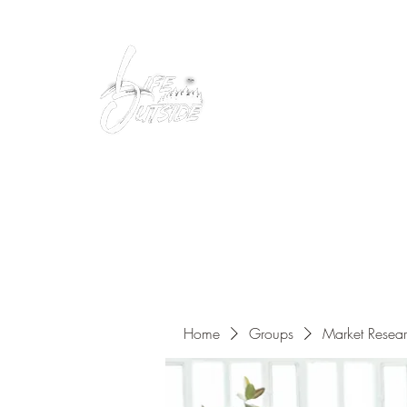
Peacefully enjoy the outdoors
Home
Groups
Market Resea