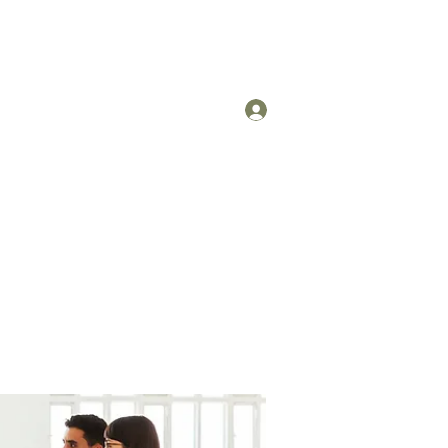
Log In