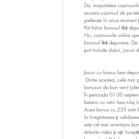
Da, majoritatea cazinourilor
accesa cazinoul de pe telef
preferate în orice moment și
Pot folosi bonusul fără dep
Nu, cazinourile online speci
bonusul fără depunere. De o
pot include sloturi, jocuri 
Jocuri cu bonus fara depu
 Dintre acestea, cele mai populare tipuri de bonusuri la cazinouri online sunt: 
bonusuri de bun venit (ofert
În perioada 01-30 septemb
betano cu rotiri fara rulaj
Acest bonus cu 233 rotiri f
la înregistrarea și validare
este cel mai avantajos bon
sloturile video și ești încep