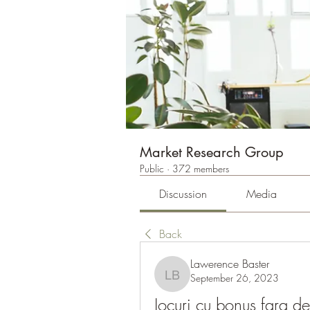
Market Research Group
Public
·
372 members
Discussion
Media
Back
Lawerence Baster
September 26, 2023
Lawerence Baster
Jocuri cu bonus fara d