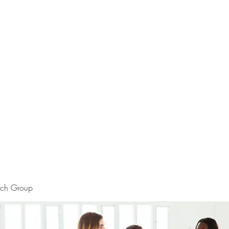
rch Group