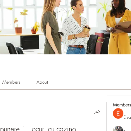
Members
About
Members
Els
epunere.1, jocuri cu cazino