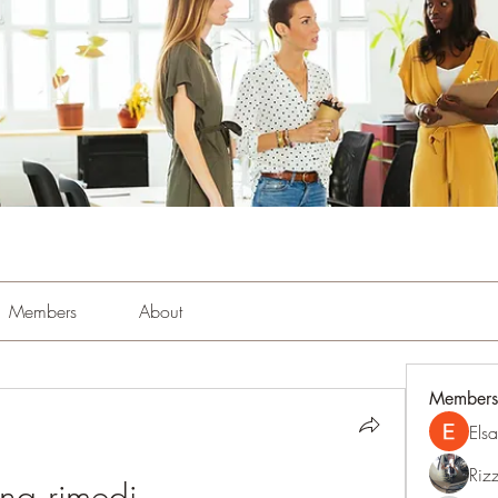
Members
About
Members
Els
Riz
ena rimedi