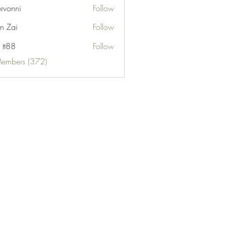
ervonni
Follow
ni
n Zai
Follow
 tt88
Follow
Members (372)