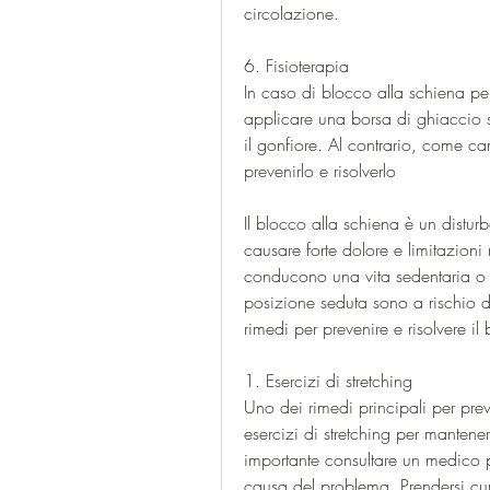
circolazione.
6. Fisioterapia
In caso di blocco alla schiena persi
applicare una borsa di ghiaccio s
il gonfiore. Al contrario, come c
prevenirlo e risolverlo
Il blocco alla schiena è un distur
causare forte dolore e limitazioni
conducono una vita sedentaria o c
posizione seduta sono a rischio d
rimedi per prevenire e risolvere il
1. Esercizi di stretching
Uno dei rimedi principali per prev
esercizi di stretching per mantener
importante consultare un medico p
causa del problema. Prendersi cura