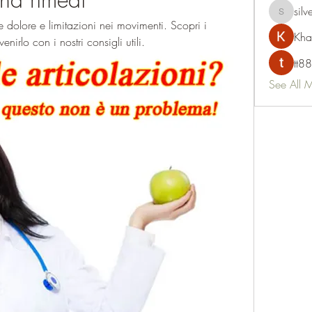
silv
silvervon
 dolore e limitazioni nei movimenti. Scopri i 
Kha
enirlo con i nostri consigli utili.
tt88
See All 