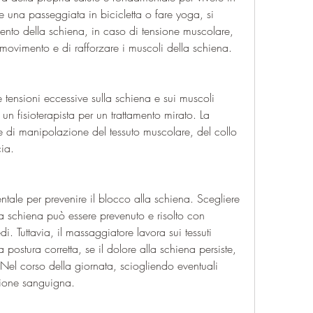
 una passeggiata in bicicletta o fare yoga, si 
ento della schiena, in caso di tensione muscolare, 
 movimento e di rafforzare i muscoli della schiena.
tensioni eccessive sulla schiena e sui muscoli 
a un fisioterapista per un trattamento mirato. La 
e di manipolazione del tessuto muscolare, del collo 
cia.
entale per prevenire il blocco alla schiena. Scegliere 
la schiena può essere prevenuto e risolto con 
i. Tuttavia, il massaggiatore lavora sui tessuti 
ostura corretta, se il dolore alla schiena persiste, 
Nel corso della giornata, sciogliendo eventuali 
zione sanguigna.