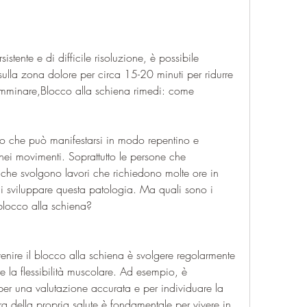
stente e di difficile risoluzione, è possibile 
ulla zona dolore per circa 15-20 minuti per ridurre 
amminare,Blocco alla schiena rimedi: come 
bo che può manifestarsi in modo repentino e 
 nei movimenti. Soprattutto le persone che 
he svolgono lavori che richiedono molte ore in 
i sviluppare questa patologia. Ma quali sono i 
 blocco alla schiena?
enire il blocco alla schiena è svolgere regolarmente 
e la flessibilità muscolare. Ad esempio, è 
er una valutazione accurata e per individuare la 
 della propria salute è fondamentale per vivere in 