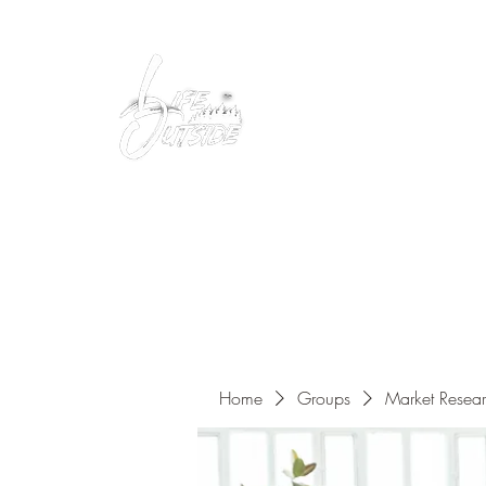
Peacefully enjoy the outdoors
Home
Groups
Market Resea