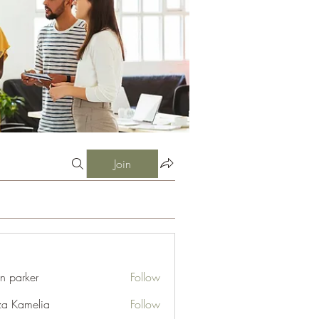
Join
an parker
Follow
za Kamelia
Follow