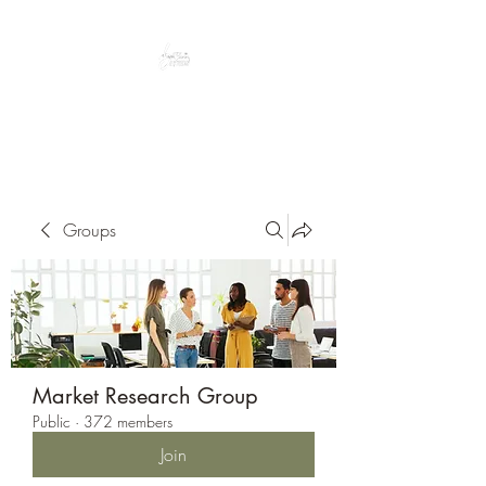
Peacefully enjoy the outdoors
Groups
Market Research Group
Public
·
372 members
Join