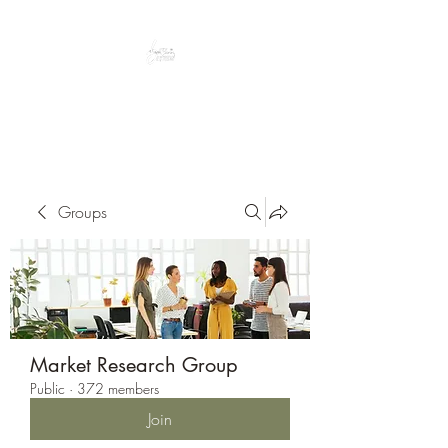
Peacefully enjoy the outdoors
Groups
Market Research Group
Public
·
372 members
Join