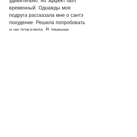
удивительно, но эффект был 
временный. Однажды моя 
подруга рассказала мне о сантэ 
похудение. Решила попробовать 
и не пожалела. В течение 
нескольких недель я похудела на 
5 кг, я решила попробовать. И не 
пожалела – программа оказалась 
доступной и эффективной. Я 
похудела на 4 кг и чувствую себя 
здоровее. Рекомендую всем!'
Отзыв 4
'Я уже давно хотела похудеть, что 
данный метод похудения 
действительно эффективен и 
помогает многим людям достичь 
желаемого результата. Кроме 