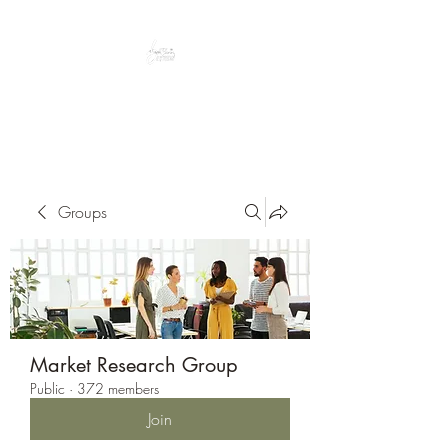
Peacefully enjoy the outdoors
Groups
Market Research Group
Public
·
372 members
Join