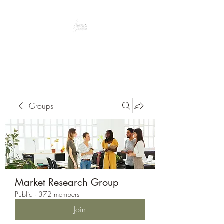
Peacefully enjoy the outdoors
Groups
Market Research Group
Public
·
372 members
Join