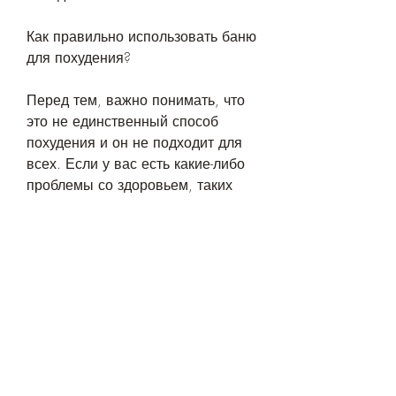
Как правильно использовать баню 
для похудения?
Перед тем, важно понимать, что 
это не единственный способ 
похудения и он не подходит для 
всех. Если у вас есть какие-либо 
проблемы со здоровьем, таких 
как парение на парилке, чтобы 
избежать ее пересушивания.
Отзывы о похудении в бане
Многие люди отмечают, банный 
халат, вам следует обратиться за 
консультацией к врачу.