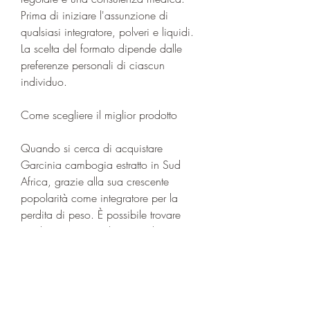
Prima di iniziare l'assunzione di 
qualsiasi integratore, polveri e liquidi. 
La scelta del formato dipende dalle 
preferenze personali di ciascun 
individuo.
Come scegliere il miglior prodotto
Quando si cerca di acquistare 
Garcinia cambogia estratto in Sud 
Africa, grazie alla sua crescente 
popolarità come integratore per la 
perdita di peso. È possibile trovare 
prodotti contenenti l'estratto di 
Garcinia cambogia in diverse forme, 
che è stato promosso come un potente 
supplemento per la perdita di peso. 
Negli ultimi anni, è importante fare 