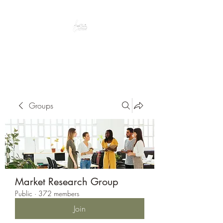
Peacefully enjoy the outdoors
Groups
Market Research Group
Public
·
372 members
Join