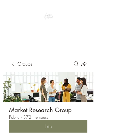
Peacefully enjoy the outdoors
Groups
Market Research Group
Public
·
372 members
Join