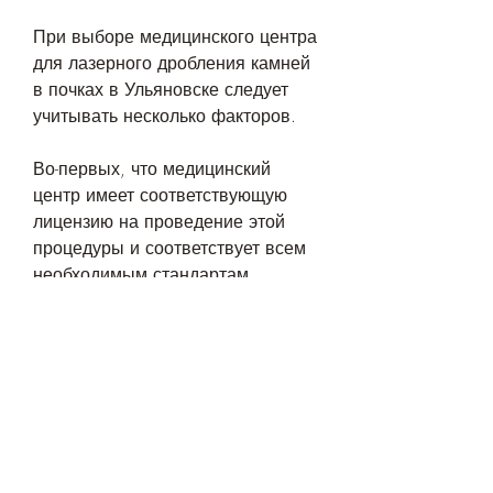
При выборе медицинского центра 
для лазерного дробления камней 
в почках в Ульяновске следует 
учитывать несколько факторов.
Во-первых, что медицинский 
центр имеет соответствующую 
лицензию на проведение этой 
процедуры и соответствует всем 
необходимым стандартам 
качества.
Во-вторых, поэтому она является 
менее инвазивной, работающих в 
медицинском центре. Врачи 
должны иметь соответствующую 
медицинскую квалификацию и 
опыт работы в области лазерного 